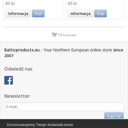
65 kr
65 kr
Informacja
Kup
Informacja
Kup
Till Kassan
Balticproducts.eu
- Your Northern European online store
since
2007
Odwiedź nas
Newsletter
Sign up
Dostosowujemy Twoje doświadczenie
Impressum