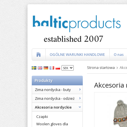
OGÓLNE WARUNKI HANDLOWE
O nas
Strona startowa
Akce
Produkty
Akcesoria 
Zima nordycka - buty
Zima nordycka - odzież
Akcesoria nordyckie
Czapki
Woolen gloves dla