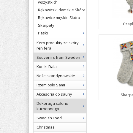
wszystkich
Rękawiczki damskie Skóra
Rękawice męskie Skóra
Czap
Skarpety
Paski
Kero produkty ze skóry
renifera
Souvenirs from Sweden
Koniki Dala
Noże skandynawskie
Rzemiosło Sami
Akcesoria do sauny
Skarp
Dekoracja salonu
kuchennego
Swedish Food
Christmas