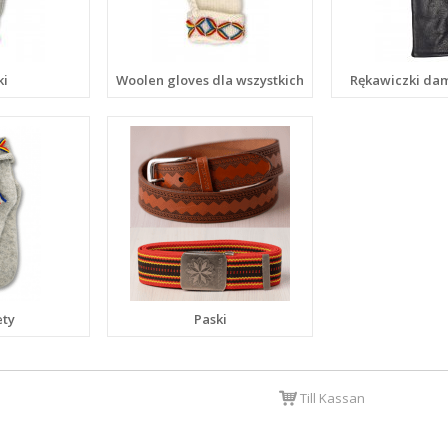
ki
Woolen gloves dla wszystkich
Rękawiczki dam
ety
Paski
Till Kassan