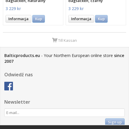
dagsäcken, naturalny
dagsäcken, czarny
3 229 kr
3 229 kr
Informacja
Kup
Informacja
Kup
Till Kassan
Balticproducts.eu
- Your Northern European online store
since
2007
Odwiedź nas
Newsletter
Sign up