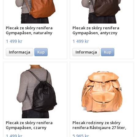
Plecak ze skóry renifera
Plecak ze skóry renifera
Gympapåsen, naturalny
Gympapåsen, antyczny
1 499 kr
1 499 kr
Informacja
Kup
Informacja
Kup
Plecak ze skóry renifera
Plecak rodzinny ze skóry
Gympapåsen, czarny
renifera Råstojaure 27 liter,
naturalny
1 499 kr
5 965 kr