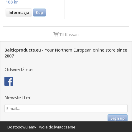
108 kr
Informacja
Kup
Till Kassan
Balticproducts.eu
- Your Northern European online store
since
2007
Odwiedź nas
Newsletter
Sign up
Dostosowujemy Twoje doświadczenie
Impressum