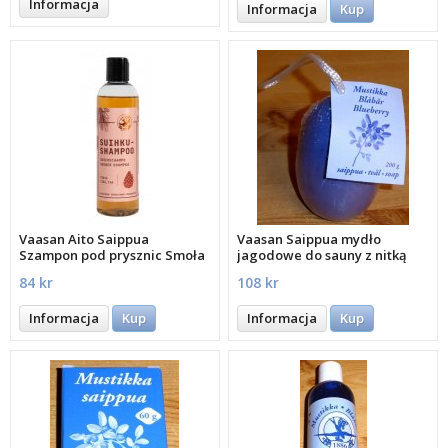
Informacja
Informacja
Kup
Vaasan Aito Saippua
Vaasan Saippua mydło
Szampon pod prysznic Smoła
jagodowe do sauny z nitką
250 ml
200 Gram
84 kr
108 kr
Informacja
Kup
Informacja
Kup