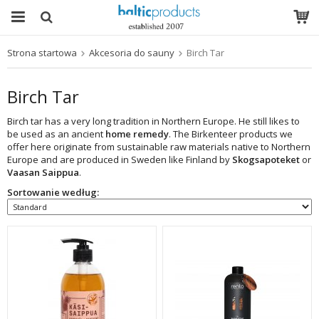
Strona startowa
Akcesoria do sauny
Birch Tar
Produkt został włożony do Twojego koszyka
Birch Tar
Birch tar has a very long tradition in Northern Europe. He still likes to
be used as an ancient
home remedy
. The Birkenteer products we
offer here originate from sustainable raw materials native to Northern
Europe and are produced in Sweden like Finland by
Skogsapoteket
or
Vaasan Saippua
.
Sortowanie według: