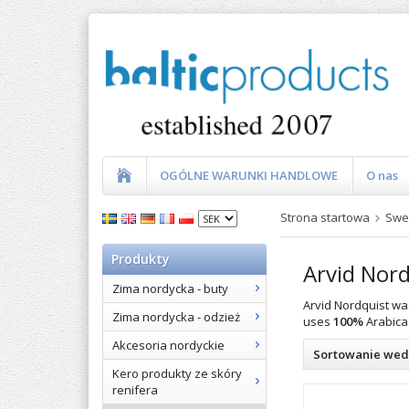
OGÓLNE WARUNKI HANDLOWE
O nas
Strona startowa
Swe
Produkty
Arvid Nord
Zima nordycka - buty
Arvid Nordquist w
Zima nordycka - odzież
uses
100%
Arabica
Akcesoria nordyckie
Sortowanie wed
Kero produkty ze skóry
renifera