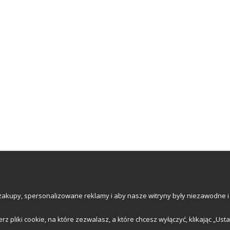
Newsletter
ce AB
1, 224 72 Lund, Szwecja
akupy, spersonalizowane reklamy i aby nasze witryny były niezawodne i 
ummer: 559502-0453
ierz pliki cookie, na które zezwalasz, a które chcesz wyłączyć, klikając „Ust