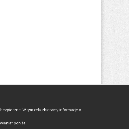
Odwiedź nas
bezpieczne. W tym celu zbieramy informacje o
Sign up
awienia” poniżej.