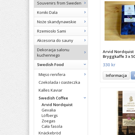
Souvenirs from Sweden
Koniki Dala
Noże skandynawskie
Rzemiosło Sami
Akcesoria do sauny
Dekoracja salonu
Arvid Nordquist
kuchennego
Bryggkaffe 3 x 5
330 kr
Swedish Food
Mięso renifera
Informacja
Czekolada i ciasteczka
Kalles Kaviar
Swedish Coffee
Arvid Nordquist
Gevalia
Löfbergs
Zoegas
Cała fasola
Knäckebröd