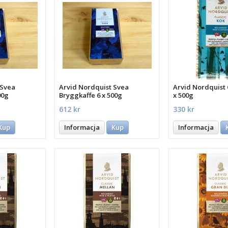
 Svea
Arvid Nordquist Svea
Arvid Nordquist 
00g
Bryggkaffe 6 x 500g
x 500g
612 kr
330 kr
Kup
Informacja
Kup
Informacja