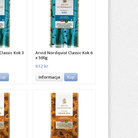
Classic Kok 3
Arvid Nordquist Classic Kok 6
x 500g
612 kr
Kup
Informacja
Kup