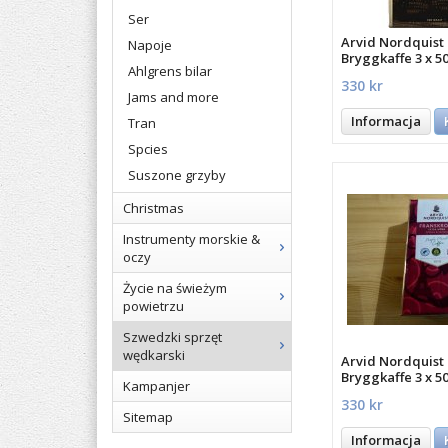
Ser
Arvid Nordquist
Napoje
Bryggkaffe 3 x 5
Ahlgrens bilar
330 kr
Jams and more
Informacja
Tran
Spcies
Suszone grzyby
Christmas
Instrumenty morskie &
oczy
Życie na świeżym
powietrzu
Szwedzki sprzęt
wędkarski
Arvid Nordquist 
Bryggkaffe 3 x 5
Kampanjer
330 kr
Sitemap
Informacja