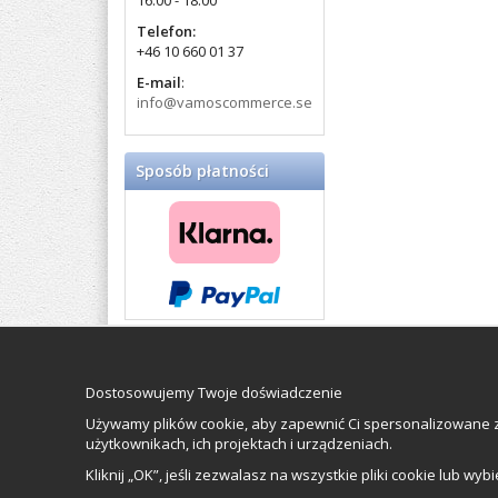
16:00 - 18:00
Telefon:
+46 10 660 01 37
E-mail
:
info@vamoscommerce.se
Sposób płatności
Balticproducts.eu
- Your
Impressum
Northern European online
Dostosowujemy Twoje doświadczenie
Vamos Commer
store
since 2007
Orkestervägen 
Używamy plików cookie, aby zapewnić Ci spersonalizowane z
Organisationsn
użytkownikach, ich projektach i urządzeniach.
Kliknij „OK”, jeśli zezwalasz na wszystkie pliki cookie lub wyb