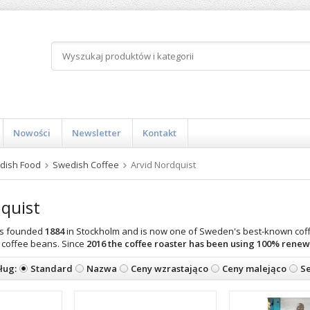
Nowości
Newsletter
Kontakt
dish Food
Swedish Coffee
Arvid Nordquist
quist
as founded
1884
in Stockholm and is now one of Sweden's best-known coff
 coffee beans. Since
2016
the coffee roaster has been using
100%
renew
ług:
Standard
Nazwa
Ceny wzrastająco
Ceny malejąco
Se