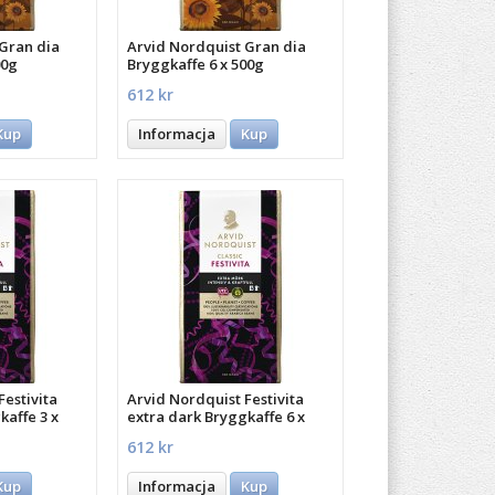
Gran dia
Arvid Nordquist Gran dia
00g
Bryggkaffe 6 x 500g
612 kr
Kup
Informacja
Kup
Festivita
Arvid Nordquist Festivita
kaffe 3 x
extra dark Bryggkaffe 6 x
500g
612 kr
Kup
Informacja
Kup