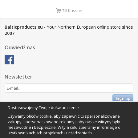
Till Kassan
Balticproducts.eu
- Your Northern European online store
since
2007
Odwiedź nas
Newsletter
Sign up
Dostosowujemy Twoje doświadczenie
Impressum
Używamy plików cookie, aby zapewnić Ci spersonalizowane
Vamos Commerce AB
zakupy, spersonalizowane reklamy i aby nasze witryny były
Orkestervägen 1, 224 72 Lund, Szwecja
niezawodne i bezpieczne. W tym celu zbieramy informacje o
Organisationsnummer: 559502-0453
użytkownikach, ich projektach i urządzeniach.