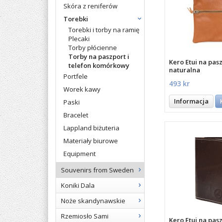
Skóra z reniferów
Torebki
Torebki i torby na ramię
Plecaki
Torby płócienne
Torby na paszport i
Kero Etui na pas
telefon komórkowy
naturalna
Portfele
493 kr
Worek kawy
Informacja
Paski
Bracelet
Lappland biżuteria
Materiały biurowe
Equipment
Souvenirs from Sweden
Koniki Dala
Noże skandynawskie
Rzemiosło Sami
Kero Etui na pas