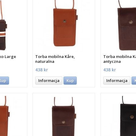
ko Large
Torba mobilna Kåre,
Torba mobilna K
naturalna
antyczna
438 kr
438 kr
Kup
Informacja
Kup
Informacja