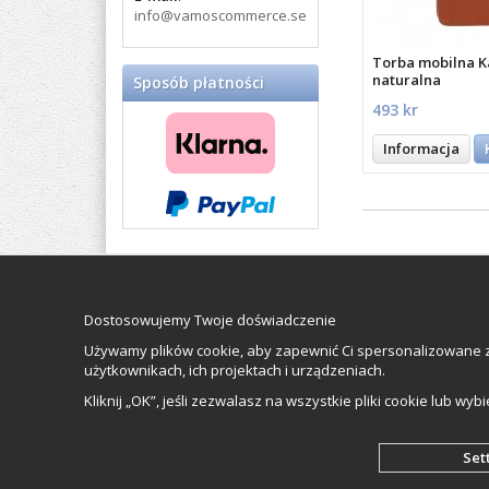
info@vamoscommerce.se
Torba mobilna K
naturalna
Sposób płatności
493 kr
Informacja
Balticproducts.eu
- Your
Impressum
Northern European online
Dostosowujemy Twoje doświadczenie
Vamos Commerc
store
since 2007
Orkestervägen 1
Używamy plików cookie, aby zapewnić Ci spersonalizowane z
Organisationsn
użytkownikach, ich projektach i urządzeniach.
Kliknij „OK”, jeśli zezwalasz na wszystkie pliki cookie lub wyb
Set