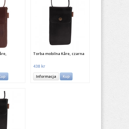
åre,
Torba mobilna Kåre, czarna
438 kr
Kup
Informacja
Kup