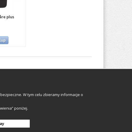
åre plus
Kup
Odwiedź nas
bezpieczne. W tym celu zbieramy informacje o
Sign up
awienia” poniżej.
ay