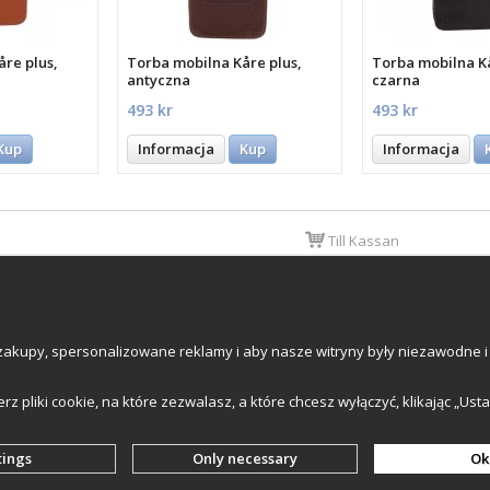
åre plus,
Torba mobilna Kåre plus,
Torba mobilna K
antyczna
czarna
493 kr
493 kr
Kup
Informacja
Kup
Informacja
Till Kassan
Newsletter
e AB
, 224 72 Lund, Szwecja
akupy, spersonalizowane reklamy i aby nasze witryny były niezawodne i 
ummer: 559502-0453
ierz pliki cookie, na które zezwalasz, a które chcesz wyłączyć, klikając „Ust
tings
Only necessary
Ok
Wyprodukowany przez
Wikinggruppen