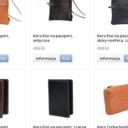
zport,
Kero Etui na paszport,
Kero Etui na pasz
antyczna
skóry renifera, 
493 kr
493 kr
Kup
Informacja
Kup
Informacja
zport,
Kero Etui na paszport, czarna
Kero Torba biod