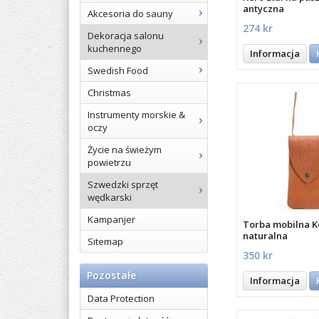
antyczna
Akcesoria do sauny
274 kr
Dekoracja salonu
kuchennego
Informacja
Swedish Food
Christmas
Instrumenty morskie &
oczy
Życie na świeżym
powietrzu
Szwedzki sprzęt
wędkarski
Kampanjer
Torba mobilna K
naturalna
Sitemap
350 kr
Pozostałe
Informacja
Data Protection