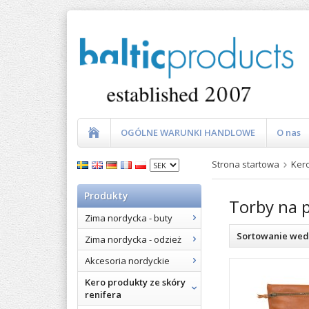
OGÓLNE WARUNKI HANDLOWE
O nas
Strona startowa
Kero
Produkty
Torby na 
Zima nordycka - buty
Sortowanie wed
Zima nordycka - odzież
Akcesoria nordyckie
Kero produkty ze skóry
renifera