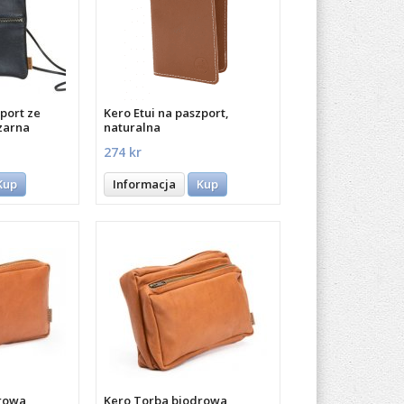
port ze
Kero Etui na paszport,
czarna
naturalna
274 kr
Kup
Informacja
Kup
rowa
Kero Torba biodrowa