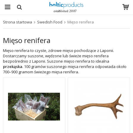
Strona startowa
Swedish Food
Mięso renifera
Produkt został włożony do Twojego koszyka
Mięso renifera
Mięso renifera to czyste, zdrowe mięso pochodzące z Laponii.
Dostarczamy suszone, wędzone lub świeże mięso renifera
bezpośrednio z Laponii. Suszone mięso renifera to idealna
przekąska
. 100 gramów suszonego mięsa renifera odpowiada około
700–900 gramom świeżego mięsa renifera.