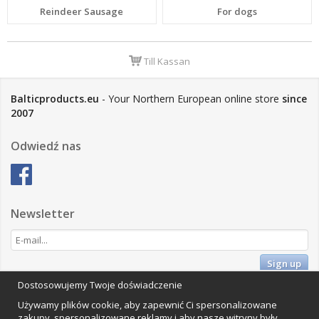
Reindeer Sausage
For dogs
Till Kassan
Balticproducts.eu
- Your Northern European online store
since
2007
Odwiedź nas
Newsletter
Sign up
Dostosowujemy Twoje doświadczenie
Impressum
Używamy plików cookie, aby zapewnić Ci spersonalizowane
Vamos Commerce AB
zakupy, spersonalizowane reklamy i aby nasze witryny były