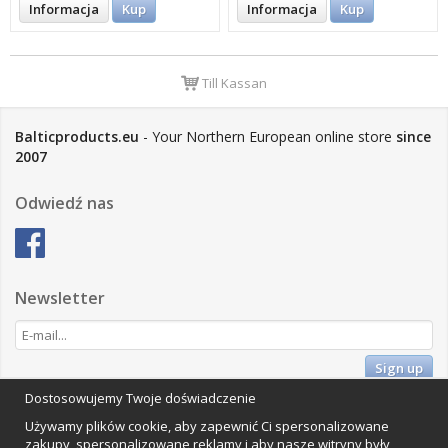
Informacja
Kup
Informacja
Kup
Till Kassan
Balticproducts.eu
- Your Northern European online store
since
2007
Odwiedź nas
Newsletter
Sign up
Dostosowujemy Twoje doświadczenie
Impressum
Używamy plików cookie, aby zapewnić Ci spersonalizowane
Vamos Commerce AB
zakupy, spersonalizowane reklamy i aby nasze witryny były