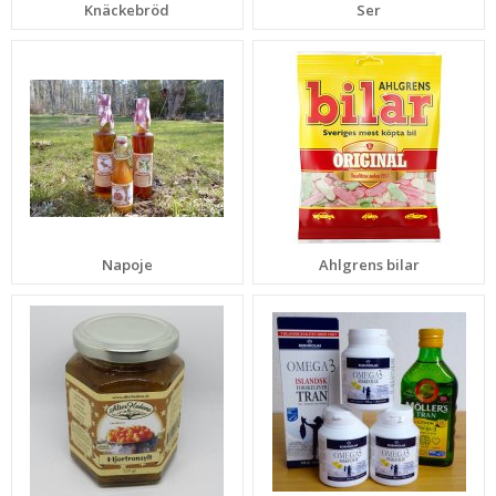
Knäckebröd
Ser
Napoje
Ahlgrens bilar