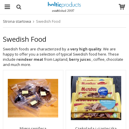
Strona startowa
Swedish Food
Produkt został włożony do Twojego koszyka
Swedish Food
Swedish foods are characterized by a
very high quality
. We are
happy to offer you a selection of typical Swedish food here. These
include
reindeer meat
from Lapland,
berry juices
, coffee, chocolate
and much more.
Mięso renifera
Czekolada i ciasteczka