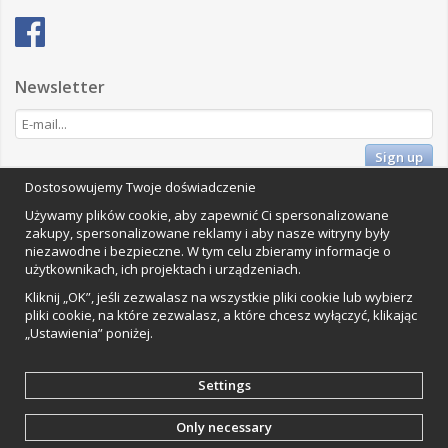
Newsletter
Sign up
Dostosowujemy Twoje doświadczenie
Impressum
Używamy plików cookie, aby zapewnić Ci spersonalizowane
Vamos Commerce AB
zakupy, spersonalizowane reklamy i aby nasze witryny były
Orkestervägen 1, 224 72 Lund, Szwecja
niezawodne i bezpieczne. W tym celu zbieramy informacje o
Organisationsnummer: 559502-0453
użytkownikach, ich projektach i urządzeniach.
Kliknij „OK”, jeśli zezwalasz na wszystkie pliki cookie lub wybierz
pliki cookie, na które zezwalasz, a które chcesz wyłączyć, klikając
„Ustawienia” poniżej.
Settings
Only necessary