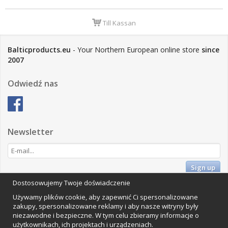
Till Kassan
Balticproducts.eu
- Your Northern European online store
since
2007
Odwiedź nas
Newsletter
Sign up
Dostosowujemy Twoje doświadczenie
Impressum
Używamy plików cookie, aby zapewnić Ci spersonalizowane
Vamos Commerce AB
zakupy, spersonalizowane reklamy i aby nasze witryny były
Orkestervägen 1, 224 72 Lund, Szwecja
niezawodne i bezpieczne. W tym celu zbieramy informacje o
Organisationsnummer: 559502-0453
użytkownikach, ich projektach i urządzeniach.