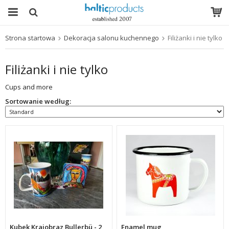
Strona startowa
Dekoracja salonu kuchennego
Filiżanki i nie tylko
Produkt został włożony do Twojego koszyka
Filiżanki i nie tylko
Cups and more
Sortowanie według:
Kubek Krajobraz Bullerbü - 2
Enamel mug