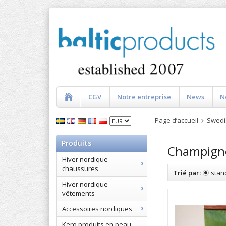
CGV
Notre entreprise
News
N
Page d’accueil
Swedi
Produits
Champign
Hiver nordique -
chaussures
Trié par:
stan
Hiver nordique -
vêtements
Accessoires nordiques
Kero produits en peau