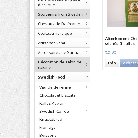
de renne
Souvenirs from Sweden
Chevaux de Dalécarlie
Couteau nordique
Alterhedens Ch
Artisanat Sami
séchés Girolles 
€5.95
Accessoires de Sauna
Décoration de salon de
Info
Achete
cuisine
Swedish Food
Viande de renne
Chocolat et biscuits
Kalles Kaviar
Swedish Coffee
Knäckebröd
Fromage
Boissons