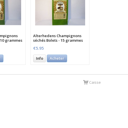
ampignons
Alterhedens Champignons
- 10 grammes
séchés Bolets - 15 grammes
€5.95
r
Info
Acheter
Caisse