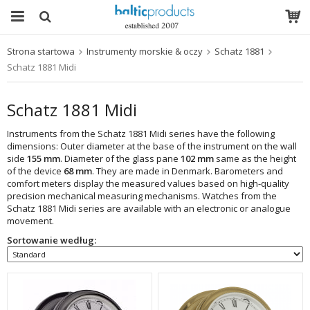
Strona startowa
Instrumenty morskie & oczy
Schatz 1881
Produkt został włożony do Twojego koszyka
Schatz 1881 Midi
Schatz 1881 Midi
Instruments from the Schatz 1881 Midi series have the following
dimensions: Outer diameter at the base of the instrument on the wall
side
155 mm
. Diameter of the glass pane
102 mm
same as the height
of the device
68 mm
. They are made in Denmark. Barometers and
comfort meters display the measured values based on high-quality
precision mechanical measuring mechanisms. Watches from the
Schatz 1881 Midi series are available with an electronic or analogue
movement.
Sortowanie według: