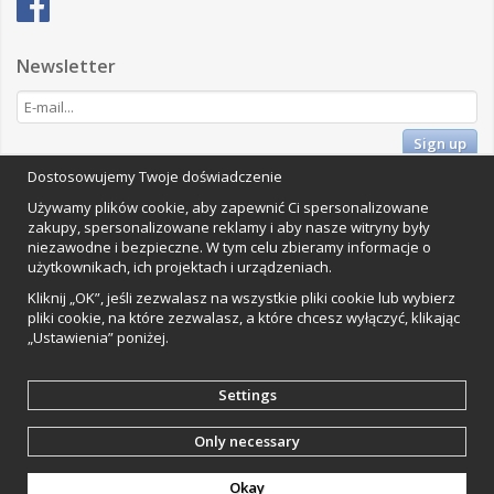
Newsletter
Sign up
Dostosowujemy Twoje doświadczenie
Impressum
Używamy plików cookie, aby zapewnić Ci spersonalizowane
Vamos Commerce AB
zakupy, spersonalizowane reklamy i aby nasze witryny były
Orkestervägen 1, 224 72 Lund, Szwecja
niezawodne i bezpieczne. W tym celu zbieramy informacje o
Organisationsnummer: 559502-0453
użytkownikach, ich projektach i urządzeniach.
Kliknij „OK”, jeśli zezwalasz na wszystkie pliki cookie lub wybierz
pliki cookie, na które zezwalasz, a które chcesz wyłączyć, klikając
„Ustawienia” poniżej.
Settings
Only necessary
Wyprodukowany przez
Wikinggruppen
Okay