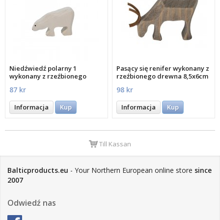
Niedźwiedź polarny 1
Pasący się renifer wykonany z
wykonany z rzeźbionego
rzeźbionego drewna 8,5x6cm
drewna 8x5 cm
87 kr
98 kr
Informacja
Kup
Informacja
Kup
Till Kassan
Balticproducts.eu
- Your Northern European online store
since
2007
Odwiedź nas