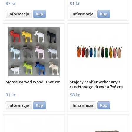
drewna 8,5x5 cm
87 kr
91 kr
Informacja
Kup
Informacja
Kup
Moose carved wood 9,5x8 cm
Stojący renifer wykonany z
rzeźbionego drewna 7x6 cm
91 kr
98 kr
Informacja
Kup
Informacja
Kup