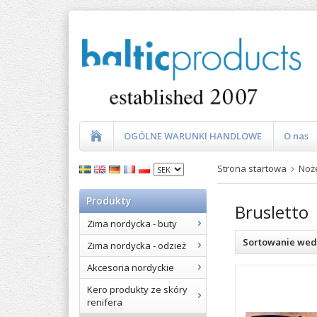
OGÓLNE WARUNKI HANDLOWE
O nas
Strona startowa
Noż
Produkty
Brusletto
Zima nordycka - buty
Sortowanie wed
Zima nordycka - odzież
Akcesoria nordyckie
Kero produkty ze skóry
renifera