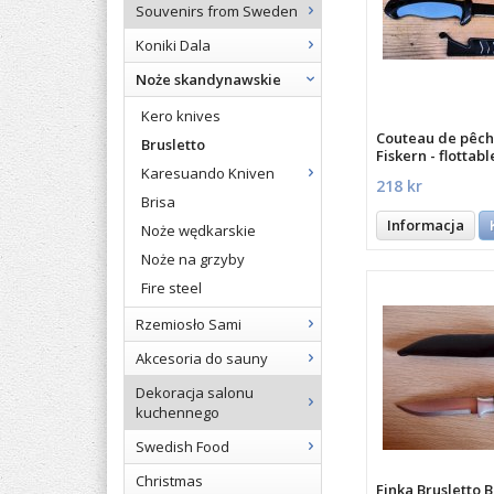
Souvenirs from Sweden
Koniki Dala
Noże skandynawskie
Kero knives
Couteau de pêch
Brusletto
Fiskern - flottabl
Karesuando Kniven
218 kr
Brisa
Informacja
Noże wędkarskie
Noże na grzyby
Fire steel
Rzemiosło Sami
Akcesoria do sauny
Dekoracja salonu
kuchennego
Swedish Food
Christmas
Finka Brusletto