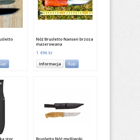
usletto
Nóż Brusletto Nansen brzoza
mazerowana
1 496 kr
Kup
Informacja
Kup
ka stor
Brusletto Nóż myśliwski