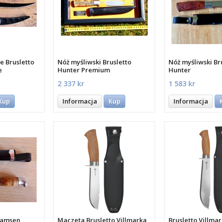
e Brusletto
Nóż myśliwski Brusletto
Nóż myśliwski Br
e
Hunter Premium
Hunter
2 337 kr
1 583 kr
Kup
Informacja
Kup
Informacja
 Bamsen
Maczeta Brusletto Villmarka
Brusletto Villmar