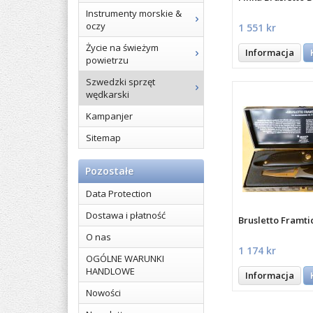
Instrumenty morskie &
oczy
1 551 kr
Życie na świeżym
Informacja
powietrzu
Szwedzki sprzęt
wędkarski
Kampanjer
Sitemap
Pozostałe
Data Protection
Dostawa i płatność
Brusletto Framti
O nas
1 174 kr
OGÓLNE WARUNKI
HANDLOWE
Informacja
Nowości