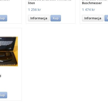
liten
Buschmesser
1 256 kr
1 474 kr
Kup
Informacja
Kup
Informacja
d
Kup