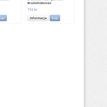
Bruslettokniven
710 kr
Kup
Informacja
Kup