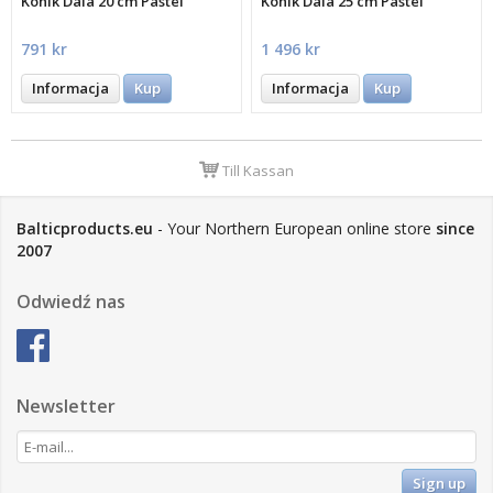
Konik Dala 20 cm Pastel
Konik Dala 25 cm Pastel
791 kr
1 496 kr
Informacja
Kup
Informacja
Kup
Till Kassan
Balticproducts.eu
- Your Northern European online store
since
2007
Odwiedź nas
Newsletter
Sign up