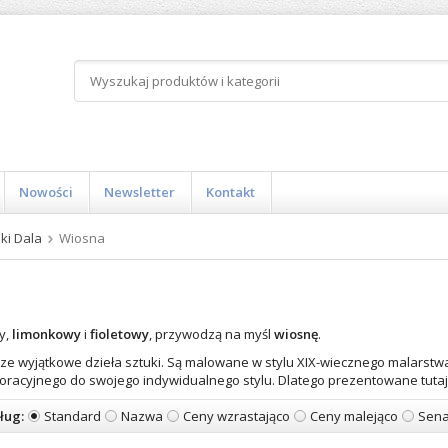
Nowości
Newsletter
Kontakt
ki Dala
Wiosna
y,
limonkowy
i
fioletowy
, przywodzą na myśl
wiosnę
.
ze wyjątkowe dzieła sztuki. Są malowane w stylu XIX-wiecznego malarstwa
oracyjnego do swojego indywidualnego stylu. Dlatego prezentowane tutaj
ług:
Standard
Nazwa
Ceny wzrastająco
Ceny malejąco
Sena