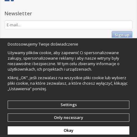
Newsletter
Sign up
Dostosowujemy Twoje doświadczenie
Impressum
Używamy plików cookie, aby zapewnić Ci spersonalizowane
Vamos Commerce AB
zakupy, spersonalizowane reklamy i aby nasze witryny były
Orkestervägen 1, 224 72 Lund, Szwecja
niezawodne i bezpieczne. W tym celu zbieramy informacje o
Organisationsnummer: 559502-0453
użytkownikach, ich projektach i urządzeniach.
Kliknij „OK”, jeśli zezwalasz na wszystkie pliki cookie lub wybierz
pliki cookie, na które zezwalasz, a które chcesz wyłączyć, klikając
„Ustawienia” poniżej.
Settings
Only necessary
Wyprodukowany przez
Wikinggruppen
Okay