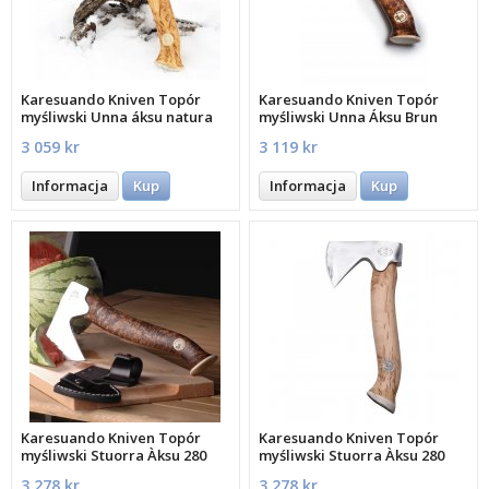
Karesuando Kniven Topór
Karesuando Kniven Topór
myśliwski Unna áksu natura
myśliwski Unna Áksu Brun
230 mm
3 059 kr
3 119 kr
Informacja
Kup
Informacja
Kup
Karesuando Kniven Topór
Karesuando Kniven Topór
myśliwski Stuorra Àksu 280
myśliwski Stuorra Àksu 280
mm
mm
3 278 kr
3 278 kr