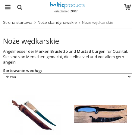
Strona startowa
Noże skandynawskie
Noże wędkarskie
Produkt został włożony do Twojego koszyka
Noże wędkarskie
Angelmesser der Marken
Brusletto
und
Mustad
bürgen für Qualität.
Sie sind von Menschen gemacht, die selbst viel und vor allem gern
angeln.
Sortowanie według: