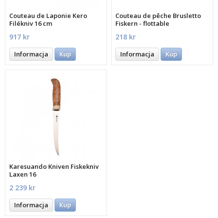
Couteau de Laponie Kero
Couteau de pêche Brusletto
Filékniv 16 cm
Fiskern - flottable
917 kr
218 kr
Informacja
Kup
Informacja
Kup
Karesuando Kniven Fiskekniv
Laxen 16
2 239 kr
Informacja
Kup