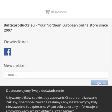
Till Kassan
Balticproducts.eu
- Your Northern European online store
since
2007
Odwiedź nas
Newsletter
Sign up
Dostosowujemy Twoje doświadczenie
Impressum
Używamy plików cookie, aby zapewnić Ci spersonalizowane
Vamos Commerce AB
zakupy, spersonalizowane reklamy i aby nasze witryny były
Orkestervägen 1, 224 72 Lund, Szwecja
niezawodne i bezpieczne. W tym celu zbieramy informacje o
Organisationsnummer: 559502-0453
użytkownikach, ich projektach i urządzeniach.