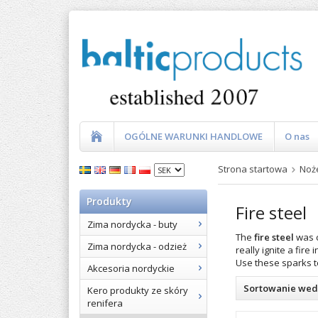
OGÓLNE WARUNKI HANDLOWE
O nas
Strona startowa
Noż
Produkty
Fire steel
Zima nordycka - buty
The
fire steel
was c
Zima nordycka - odzież
really ignite a fire
Use these sparks to
Akcesoria nordyckie
Sortowanie wed
Kero produkty ze skóry
renifera