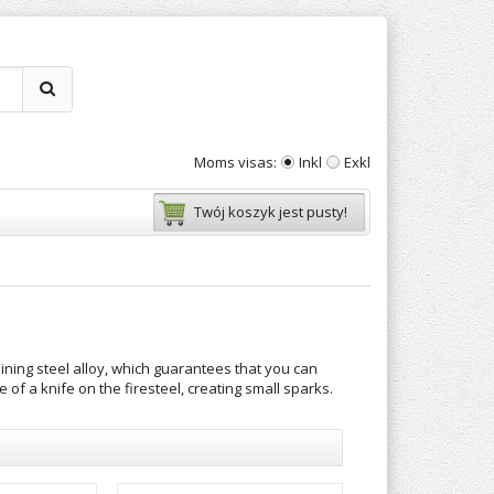
Moms visas:
Inkl
Exkl
Twój koszyk jest pusty!
ining steel alloy, which guarantees that you can
e of a knife on the firesteel, creating small sparks.