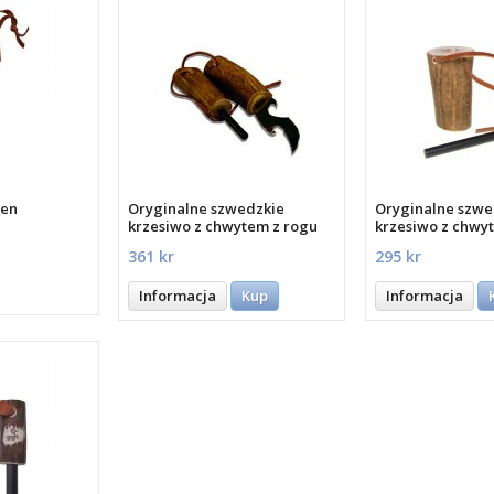
ven
Oryginalne szwedzkie
Oryginalne szwe
v
krzesiwo z chwytem z rogu
krzesiwo z chwy
renifera
renifera
361 kr
295 kr
Informacja
Kup
Informacja