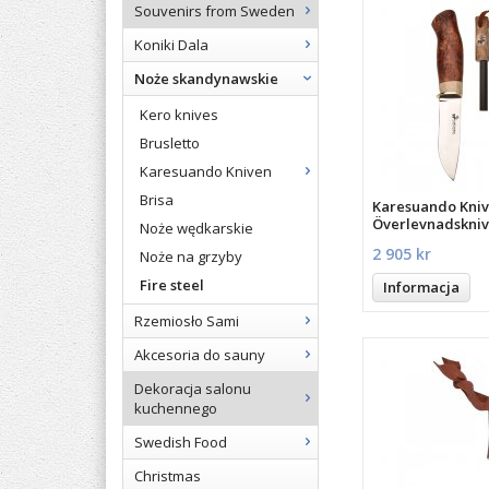
Souvenirs from Sweden
Koniki Dala
Noże skandynawskie
Kero knives
Brusletto
Karesuando Kniven
Brisa
Karesuando Kni
Överlevnadskni
Noże wędkarskie
2 905 kr
Noże na grzyby
Fire steel
Informacja
Rzemiosło Sami
Akcesoria do sauny
Dekoracja salonu
kuchennego
Swedish Food
Christmas