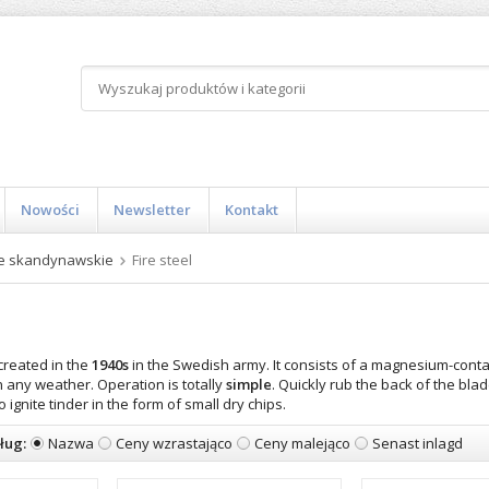
Nowości
Newsletter
Kontakt
e skandynawskie
Fire steel
reated in the
1940s
in the Swedish army. It consists of a magnesium-conta
 in any weather. Operation is totally
simple
. Quickly rub the back of the blad
 ignite tinder in the form of small dry chips.
ług:
Nazwa
Ceny wzrastająco
Ceny malejąco
Senast inlagd