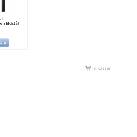
el
en Eldstål
Kup
Till Kassan