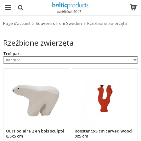
Page d’accueil
Souvenirs from Sweden
Rzeźbione zwierzęta
Le produit a été ajouté à votre panier
Rzeźbione zwierzęta
Trié par:
Ours polaire 2 en bois sculpté
Rooster 9x5 cm carved wood
8,5x5 cm
9x5 cm