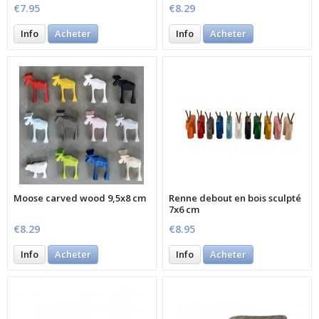
€7.95
€8.29
Info
Acheter
Info
Acheter
Moose carved wood 9,5x8 cm
Renne debout en bois sculpté
7x6 cm
€8.29
€8.95
Info
Acheter
Info
Acheter