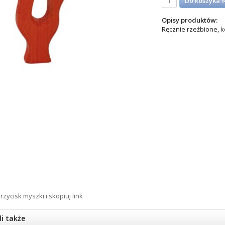
Do koszyka 
Opisy produktów:
Ręcznie rzeźbione, k
rzycisk myszki i skopiuj link
li także