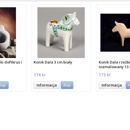
i doftkrus i
Konik Dala 3 cm biały
Konik Dala rzeźb
niemalowany 13
174 kr
173 kr
Kup
Informacja
Kup
Informacja