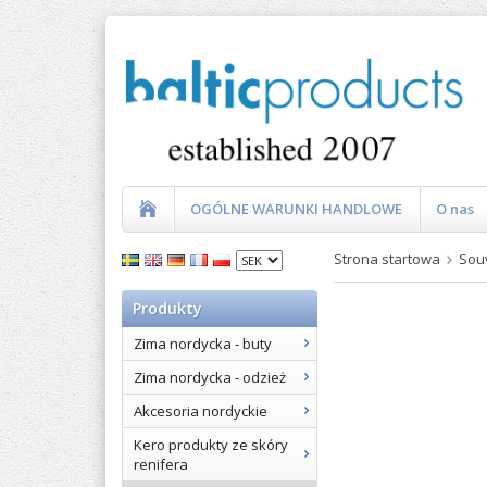
OGÓLNE WARUNKI HANDLOWE
O nas
Strona startowa
Sou
Produkty
Zima nordycka - buty
Zima nordycka - odzież
Akcesoria nordyckie
Kero produkty ze skóry
renifera