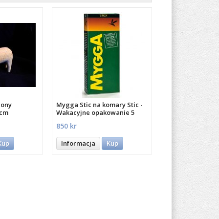
iony
Mygga Stic na komary Stic -
 cm
Wakacyjne opakowanie 5
sztuk 5 szt.
850 kr
Kup
Informacja
Kup