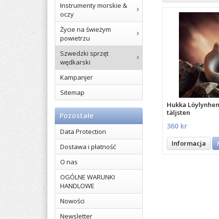
Instrumenty morskie &
oczy
Życie na świeżym
powietrzu
Szwedzki sprzęt
wędkarski
Kampanjer
Sitemap
Hukka Löylynhenk
täljsten
Pozostałe
360 kr
Data Protection
Informacja
Dostawa i płatność
O nas
OGÓLNE WARUNKI
HANDLOWE
Nowości
Newsletter