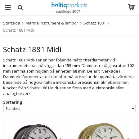
Startsida
Marina instrument & lampor
Schatz 1881
Produkten har blivit tillagd i varukorgen
Schatz 1881 Midi
Schatz 1881 Midi
Schatz 1881 Midi-serien har följande mått: Ytterdiameter vid
instrumentets bas på väggsidan
155 mm
. Diametern på glasrutan
102
mm
samma som höjden på enheten
68 mm
. De är tillverkade i
Danmark. Barometrar och komfortmätare visar de uppmätta värdena
baserade på högkvalitativa mekaniska precisionsmätmekanismer.
Klockor från Schatz 1881 Midi-serien finns med elektroniskt eller
analogt urverk.
Sortering: