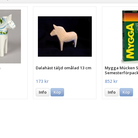
m
Dalahäst täljd omålad 13 cm
Mygga Mücken St
Semesterförpac
st.
173 kr
852 kr
Info
Köp
Info
Köp