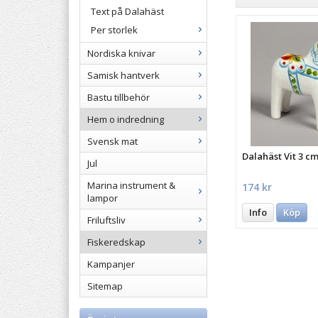
Text på Dalahäst
Per storlek
Nordiska knivar
Samisk hantverk
Bastu tillbehör
Hem o indredning
Svensk mat
Dalahäst Vit 3 c
Jul
Marina instrument &
174 kr
lampor
Info
Köp
Friluftsliv
Fiskeredskap
Kampanjer
Sitemap