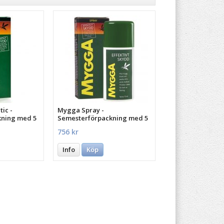
ic -
Mygga Spray -
kning med 5
Semesterförpackning med 5
st.
756 kr
Info
Köp