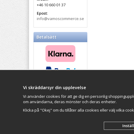
+46 10 660 01 37
Epost
:
info@vamoscommerce.se
Betalsätt
Vi skräddarsyr din upplevelse
Balticproducts.eu
- Your
Impressum
Northern European online
Vi använder cookies för att ge dig en personlig shoppinguppl
VAMOS Commer
store
since 2007
om användarna, deras mönster och deras enheter.
Organisationsn
Klicka på "Okej" om du tillåter alla cookies eller välj vilka coo
Instäl