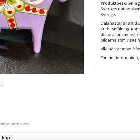
Produktbeskrivning
Sveriges nationalsy
Sverige.
Dalahästar är alltid 
Kurbitsmålning. Kons
dekorationsmönstret f
bilderna som visas 
Alla hästar mäts från 
För mer information, 
a
opiera adressen
n köpt