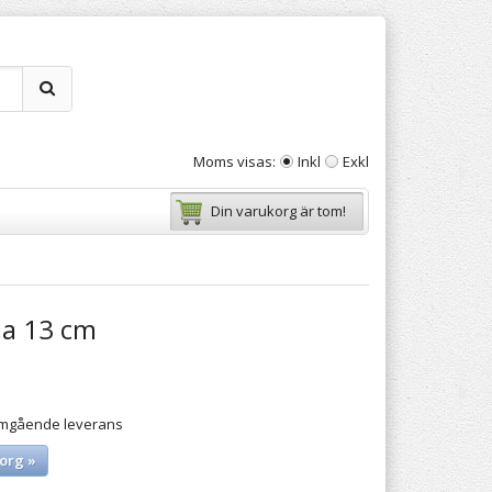
Moms visas:
Inkl
Exkl
Din varukorg är tom!
la 13 cm
 omgående leverans
org »