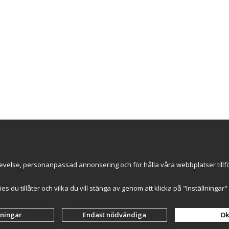
Nyhetsbrev
evelse, personanpassad annonsering och för hålla våra webbplatser tillförl
ce AB
ummer: 559502-0453
kies du tillåter och vilka du vill stänga av genom att klicka på "Inställninga
lningar
Endast nödvändiga
Ok
Drift & produktion:
Wikinggruppen