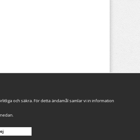
Följ oss
itliga och säkra. För detta ändamål samlar vi in information
r" nedan.
Anmäl mig
ej