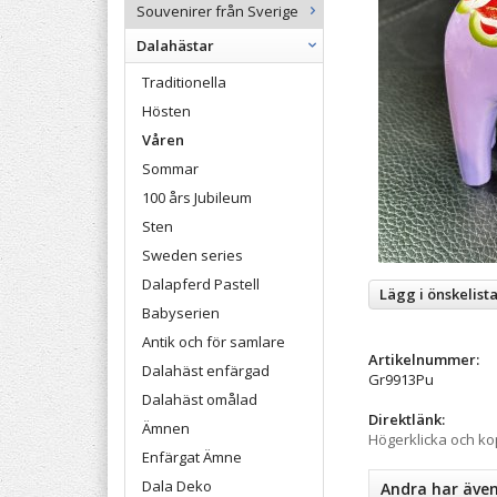
Souvenirer från Sverige
Dalahästar
Traditionella
Hösten
Våren
Sommar
100 års Jubileum
Sten
Sweden series
Dalapferd Pastell
Lägg i önskelist
Babyserien
Antik och för samlare
Artikelnummer:
Dalahäst enfärgad
Gr9913Pu
Dalahäst omålad
Direktlänk:
Ämnen
Högerklicka och k
Enfärgat Ämne
Dala Deko
Andra har äve