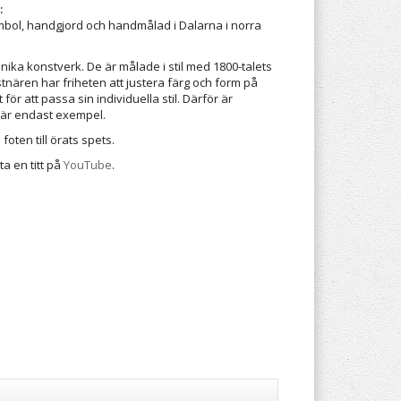
:
mbol, handgjord och handmålad i Dalarna i norra
unika konstverk. De är målade i stil med 1800-talets
tnären har friheten att justera färg och form på
ör att passa sin individuella stil. Därför är
här endast exempel.
foten till örats spets.
ta en titt på
YouTube
.