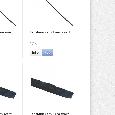
mm svart
Renskinn rem 3 mm svart
17 kr
Info
Köp
m svart
Renskinn rem 3 cm svart