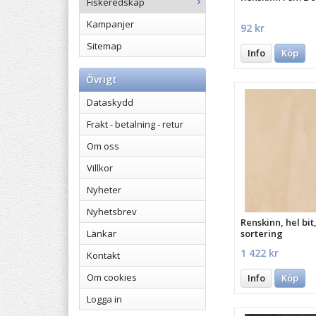
Fiskeredskap
Kampanjer
92 kr
Sitemap
Info
Köp
Övrigt
Dataskydd
Frakt - betalning - retur
Om oss
Villkor
Nyheter
Nyhetsbrev
Renskinn, hel bit,
sortering
Länkar
1 422 kr
Kontakt
Om cookies
Info
Köp
Logga in