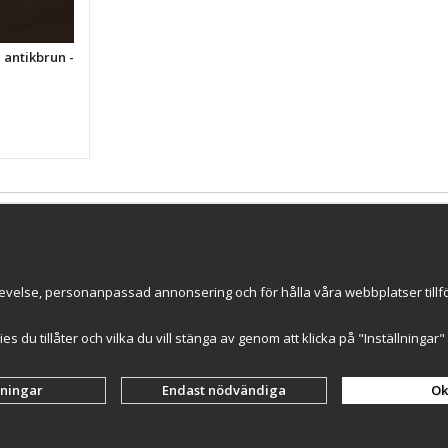
, antikbrun -
Till Kassan
Nyhetsbrev
evelse, personanpassad annonsering och för hålla våra webbplatser tillförl
ce AB
ummer: 559502-0453
kies du tillåter och vilka du vill stänga av genom att klicka på "Inställninga
lningar
Endast nödvändiga
Ok
Drift & produktion:
Wikinggruppen