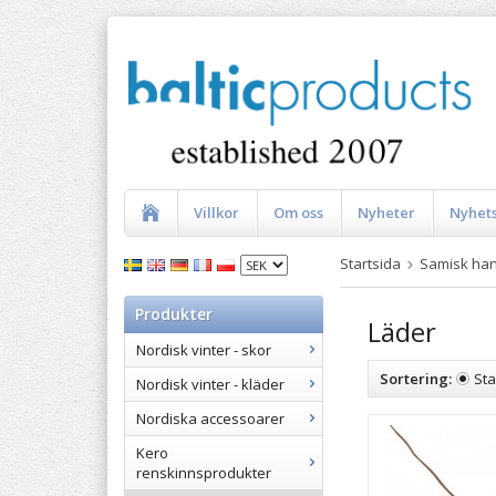
Villkor
Om oss
Nyheter
Nyhet
Startsida
Samisk han
Produkter
Läder
Nordisk vinter - skor
Sortering:
St
Nordisk vinter - kläder
Nordiska accessoarer
Kero
renskinnsprodukter