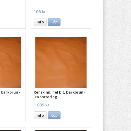
106 kr
Info
Köp
, barkbrun -
Renskinn, hel bit, barkbrun -
3:a sortering
1 039 kr
Info
Köp