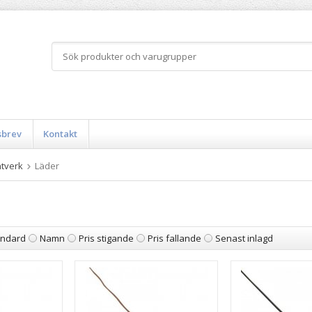
sbrev
Kontakt
tverk
Läder
andard
Namn
Pris stigande
Pris fallande
Senast inlagd