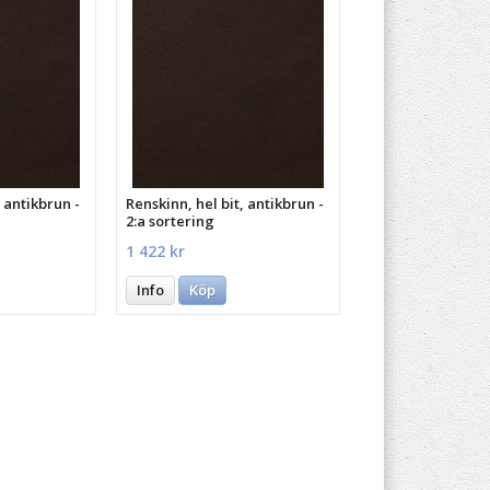
, antikbrun -
Renskinn, hel bit, antikbrun -
2:a sortering
1 422 kr
Info
Köp