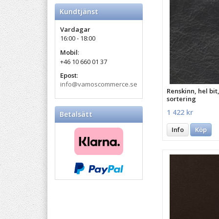
Kundtjänst
Vardagar
16:00 - 18:00
Mobil
:
+46 10 660 01 37
Epost
:
info@vamoscommerce.se
Renskinn, hel bit,
sortering
1 422 kr
Betalsätt
Info
Köp