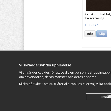
Renskinn, hel bit
3:e sortering
1 039 kr
Info
Köp
Vi skräddarsyr din upplevelse
Balticproducts.eu
- Your
Impressum
Northern European online
Vi använder cookies för att ge dig en personlig shoppinguppl
VAMOS Commer
store
since 2007
om användarna, deras mönster och deras enheter.
Organisationsn
Klicka på "Okej" om du tillåter alla cookies eller välj vilka coo
Instäl