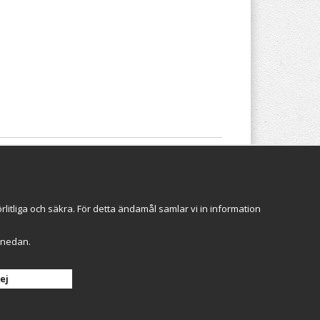
Följ oss
itliga och säkra. För detta ändamål samlar vi in information
r" nedan.
Anmäl mig
ej