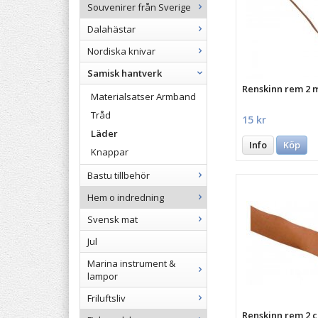
Souvenirer från Sverige
Dalahästar
Nordiska knivar
Samisk hantverk
Renskinn rem 2 
Materialsatser Armband
Tråd
15 kr
Läder
Info
Köp
Knappar
Bastu tillbehör
Hem o indredning
Svensk mat
Jul
Marina instrument &
lampor
Friluftsliv
Renskinn rem 2 