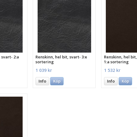
 svart- 2:a
Renskinn, hel bit, svart- 3:e
Renskinn, hel bit
sortering
1:a sortering
1 039 kr
1 532 kr
Info
Köp
Info
Köp