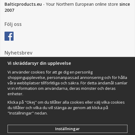
Balticproducts.eu
- Your Northern European online store
since
2007
Följ oss
Nyhetsbrev
Vi skräddarsyr din upplevelse
Vi använder cookies för att ge dig en personlig
Anmäl mig
shoppingupplevelse, personanpassad annonsering och för hålla
våra webbplatser tillförlitliga och säkra. För detta ändamål samlar
Impressum
vi in information om användarna, deras mönster och deras
enheter.
VAMOS Commerce AB
Organisationsnummer: 559502-0453
Klicka på "Okej" om du tillåter alla cookies eller välj vilka cookies
du tillåter och vilka du vill stänga av genom att klicka på
"Inställningar" nedan.
Inställningar