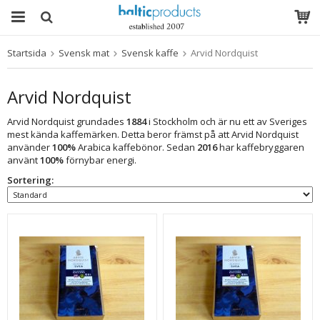
Startsida
Svensk mat
Svensk kaffe
Arvid Nordquist
Produkten har blivit tillagd i varukorgen
Arvid Nordquist
Arvid Nordquist grundades
1884
i Stockholm och är nu ett av Sveriges
mest kända kaffemärken. Detta beror främst på att Arvid Nordquist
använder
100%
Arabica kaffebönor. Sedan
2016
har kaffebryggaren
använt
100%
förnybar energi.
Sortering: