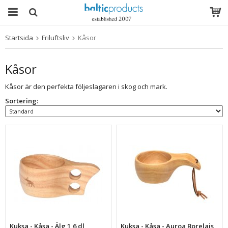
Startsida
Friluftsliv
Kåsor
Produkten har blivit tillagd i varukorgen
Kåsor
Kåsor är den perfekta följeslagaren i skog och mark.
Sortering:
Kuksa - Kåsa - Älg 1,6 dl
Kuksa - Kåsa - Auroa Borelais