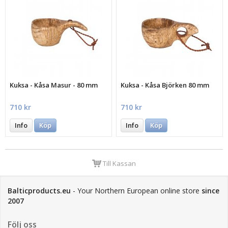
Kuksa - Kåsa Masur - 80 mm
Kuksa - Kåsa Björken 80 mm
710 kr
710 kr
Info
Köp
Info
Köp
Till Kassan
Balticproducts.eu
- Your Northern European online store
since
2007
Följ oss