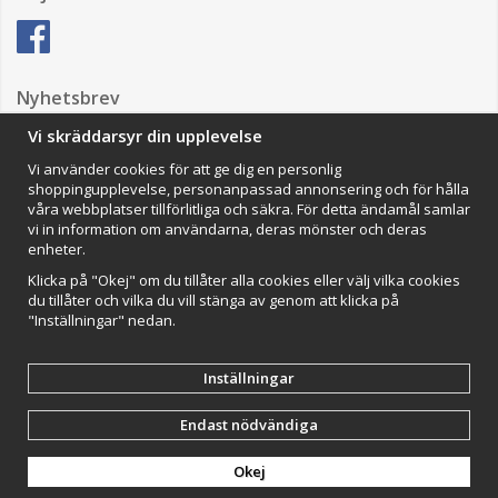
Nyhetsbrev
Vi skräddarsyr din upplevelse
Vi använder cookies för att ge dig en personlig
Anmäl mig
shoppingupplevelse, personanpassad annonsering och för hålla
våra webbplatser tillförlitliga och säkra. För detta ändamål samlar
Impressum
vi in information om användarna, deras mönster och deras
enheter.
VAMOS Commerce AB
Organisationsnummer: 559502-0453
Klicka på "Okej" om du tillåter alla cookies eller välj vilka cookies
du tillåter och vilka du vill stänga av genom att klicka på
"Inställningar" nedan.
Inställningar
Endast nödvändiga
Drift & produktion:
Wikinggruppen
Okej