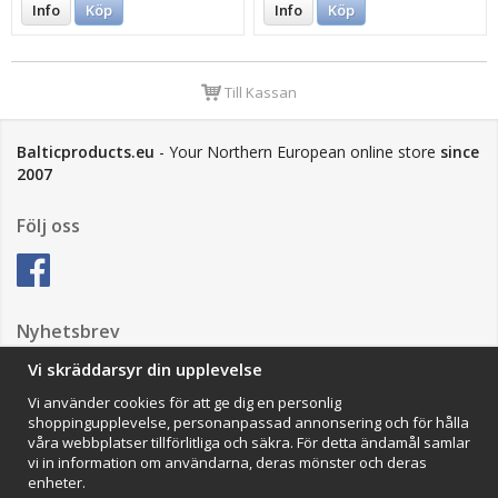
Info
Köp
Info
Köp
Till Kassan
Balticproducts.eu
- Your Northern European online store
since
2007
Följ oss
Nyhetsbrev
Vi skräddarsyr din upplevelse
Vi använder cookies för att ge dig en personlig
Anmäl mig
shoppingupplevelse, personanpassad annonsering och för hålla
våra webbplatser tillförlitliga och säkra. För detta ändamål samlar
Impressum
vi in information om användarna, deras mönster och deras
enheter.
VAMOS Commerce AB