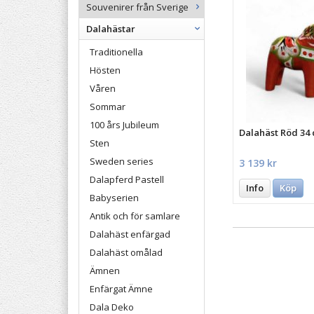
Souvenirer från Sverige
Dalahästar
Traditionella
Hösten
Våren
Sommar
100 års Jubileum
Dalahäst Röd 34
Sten
Sweden series
3 139 kr
Dalapferd Pastell
Info
Köp
Babyserien
Antik och för samlare
Dalahäst enfärgad
Dalahäst omålad
Ämnen
Enfärgat Ämne
Dala Deko