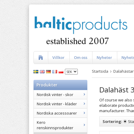
Villkor
Om oss
Nyheter
Nyhet
Startsida
Dalahästar
Produkter
Dalahäst 
Nordisk vinter - skor
Of course we also s
Nordisk vinter - kläder
elaborate productio
manufacturer. Tha
Nordiska accessoarer
Sortering:
St
Kero
renskinnsprodukter