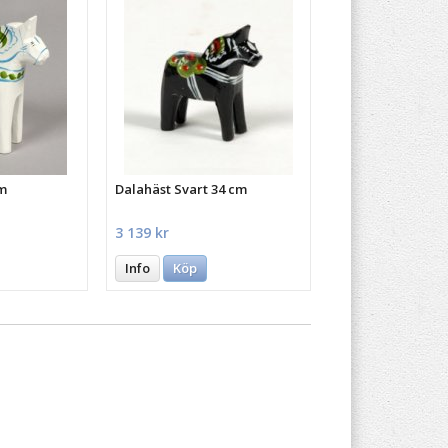
cm
Dalahäst Svart 34 cm
3 139 kr
Info
Köp