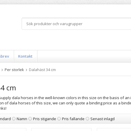
sbrev
Kontakt
Per storlek
Dalahäst 34 cm
34 cm
upply dala horses in the well-known colors in this size on the basis of an 
n of dala horses of this size, we can only quote a binding price as a bindin
nks!
andard
Namn
Pris stigande
Pris fallande
Senast inlagd