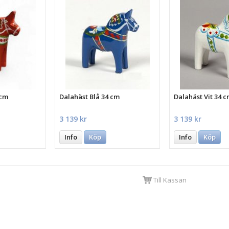
 cm
Dalahäst Blå 34 cm
Dalahäst Vit 34 
3 139 kr
3 139 kr
Info
Köp
Info
Köp
Till Kassan