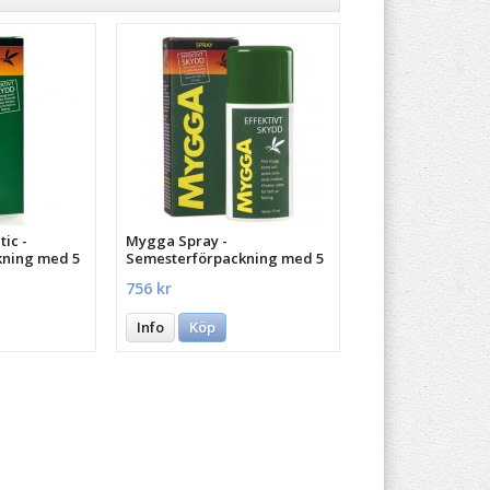
ic -
Mygga Spray -
kning med 5
Semesterförpackning med 5
st.
756 kr
Info
Köp