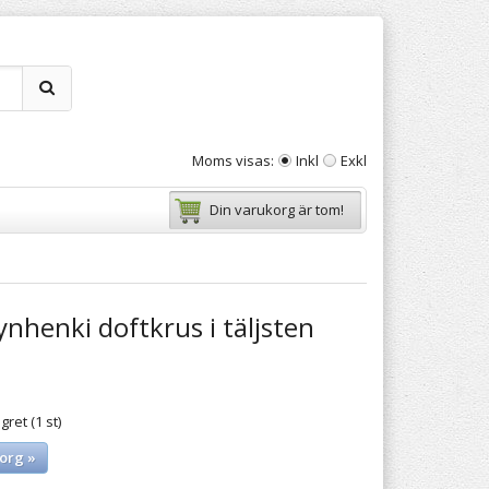
Moms visas:
Inkl
Exkl
Din varukorg är tom!
nhenki doftkrus i täljsten
gret (1 st)
org »