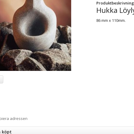
Produktbeskrivning
Hukka Löyly
86 mm x 110mm.
a
opiera adressen
n köpt