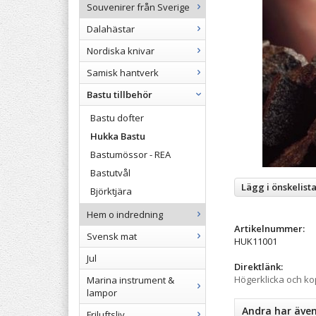
Souvenirer från Sverige
Dalahästar
Nordiska knivar
Samisk hantverk
Bastu tillbehör
Bastu dofter
Hukka Bastu
Bastumössor - REA
Bastutvål
Lägg i önskelist
Björktjära
Hem o indredning
Artikelnummer:
Svensk mat
HUK11001
Jul
Direktlänk:
Högerklicka och k
Marina instrument &
lampor
Andra har äve
Friluftsliv