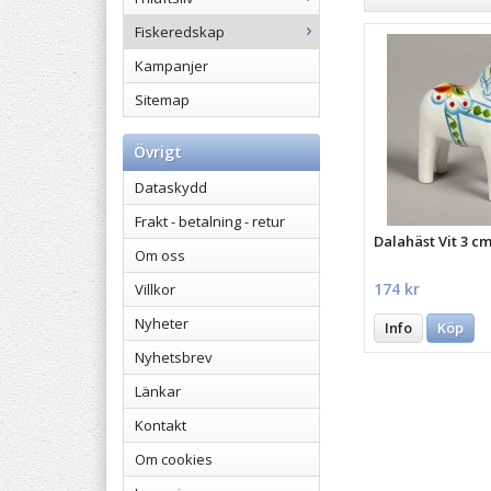
Fiskeredskap
Kampanjer
Sitemap
Övrigt
Dataskydd
Frakt - betalning - retur
Dalahäst Vit 3 c
Om oss
174 kr
Villkor
Nyheter
Info
Köp
Nyhetsbrev
Länkar
Kontakt
Om cookies