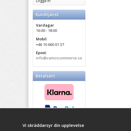
Logga in
Kundtjänst
Vardagar
16:00 - 18:00
Mobil
:
+46 10 660 01 37
Epost
:
info@vamoscommerce.se
Betalsätt
Vi skräddarsyr din upplevelse
Balticproducts.eu
- Your
Impressum