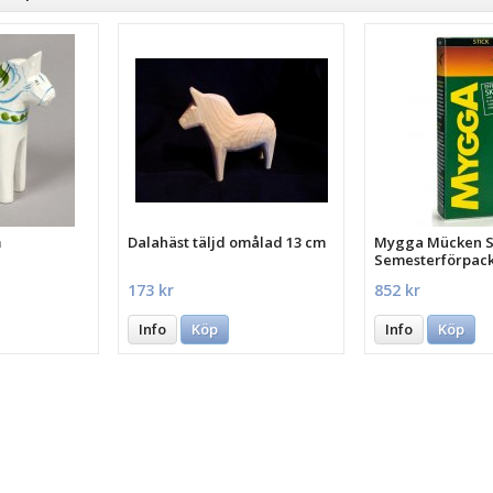
m
Dalahäst täljd omålad 13 cm
Mygga Mücken St
Semesterförpac
st.
173 kr
852 kr
Info
Köp
Info
Köp