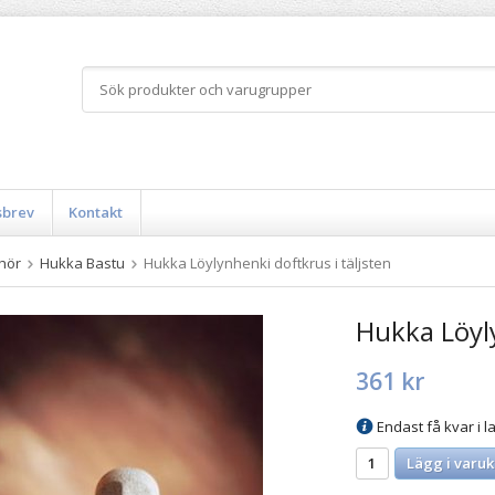
sbrev
Kontakt
ehör
Hukka Bastu
Hukka Löylynhenki doftkrus i täljsten
Hukka Löyly
361 kr
Endast få kvar i la
Lägg i varuk