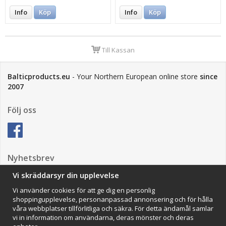
Info
Köp
Info
Köp
Till Kassan
Balticproducts.eu
- Your Northern European online store
since
2007
Följ oss
Nyhetsbrev
Vi skräddarsyr din upplevelse
Vi använder cookies för att ge dig en personlig
Anmäl mig
shoppingupplevelse, personanpassad annonsering och för hålla
våra webbplatser tillförlitliga och säkra. För detta ändamål samlar
Impressum
vi in information om användarna, deras mönster och deras