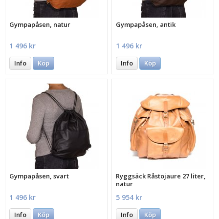
Gympapåsen, natur
Gympapåsen, antik
1 496 kr
1 496 kr
Info
Köp
Info
Köp
Gympapåsen, svart
Ryggsäck Råstojaure 27 liter,
natur
1 496 kr
5 954 kr
Info
Köp
Info
Köp