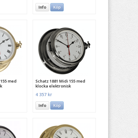
Info
Köp
 155 med
Schatz 1881 Midi 155 med
sk
klocka elektronisk
4 357 kr
Info
Köp