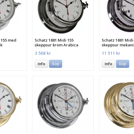
i 155 med
Schatz 1881 Midi 155
Schatz 1881 Midi
sk
skeppsur krom Arabica
skeppsur mekani
Quartz
Roman
3 508 kr
11 511 kr
Info
Köp
Info
Köp