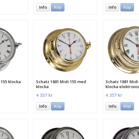
Info
Köp
Info
Köp
 155 klocka
Schatz 1881 Midi 155 med
Schatz 1881 Midi
klocka
klocka elektroni
4 357 kr
4 357 kr
Info
Köp
Info
Köp