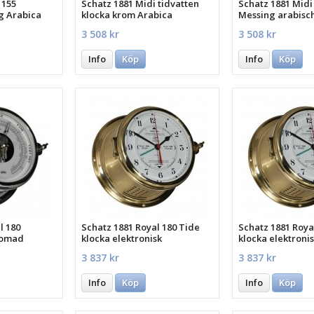
 155
Schatz 1881 Midi tidvatten
Schatz 1881 Midi
g Arabica
klocka krom Arabica
Messing arabisch
3 508 kr
3 508 kr
Info
Köp
Info
Köp
l 180
Schatz 1881 Royal 180 Tide
Schatz 1881 Roya
romad
klocka elektronisk
klocka elektroni
3 837 kr
3 837 kr
Info
Köp
Info
Köp