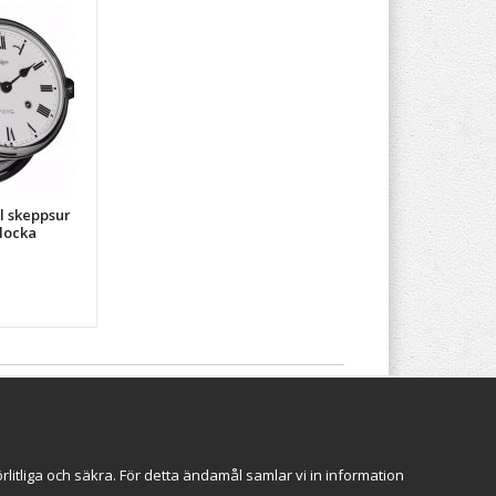
l skeppsur
locka
Följ oss
itliga och säkra. För detta ändamål samlar vi in information