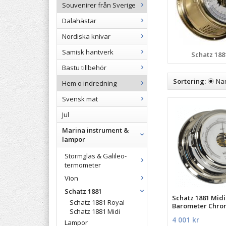
Souvenirer från Sverige
Dalahästar
Nordiska knivar
Samisk hantverk
Schatz 188
Bastu tillbehör
Sortering:
Na
Hem o indredning
Svensk mat
Jul
Marina instrument &
lampor
Stormglas & Galileo-
termometer
Vion
Schatz 1881
Schatz 1881 Midi
Schatz 1881 Royal
Barometer Chrom
Schatz 1881 Midi
MECA
4 001 kr
Lampor