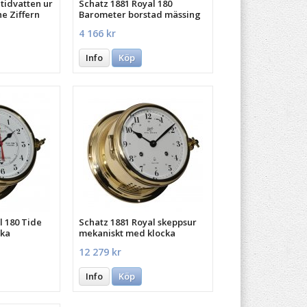
 tidvatten ur
Schatz 1881 Royal 180
e Ziffern
Barometer borstad mässing
4 166 kr
Info
Köp
l 180 Tide
Schatz 1881 Royal skeppsur
ska
mekaniskt med klocka
12 279 kr
Info
Köp