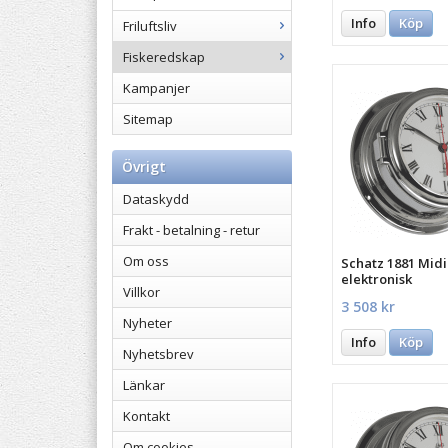
Info
Köp
Friluftsliv
Fiskeredskap
Kampanjer
Sitemap
Övrigt
Dataskydd
Frakt - betalning - retur
Om oss
Schatz 1881 Midi
elektronisk
Villkor
3 508 kr
Nyheter
Info
Köp
Nyhetsbrev
Länkar
Kontakt
Om cookies