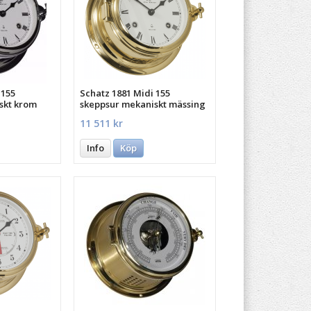
 155
Schatz 1881 Midi 155
skt krom
skeppsur mekaniskt mässing
Roman
11 511 kr
Info
Köp