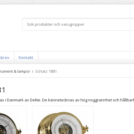
sbrev
Kontakt
trument & lampor
Schatz 1881
81
rkas i Danmark av Delite. De kännetecknas av hög noggrannhet och hållbar