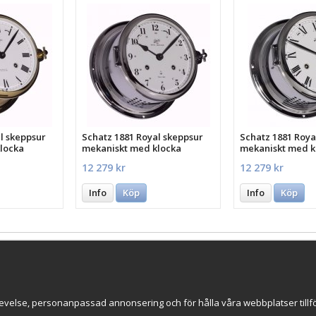
l skeppsur
Schatz 1881 Royal skeppsur
Schatz 1881 Roya
locka
mekaniskt med klocka
mekaniskt med k
12 279 kr
12 279 kr
Info
Köp
Info
Köp
Till Kassan
Nyhetsbrev
evelse, personanpassad annonsering och för hålla våra webbplatser tillförl
ce AB