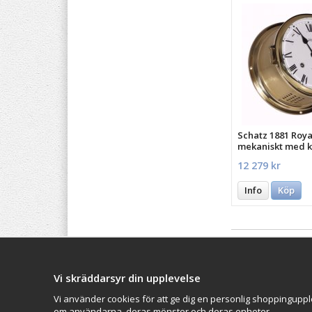
Schatz 1881 Roya
mekaniskt med k
12 279 kr
Info
Köp
Vi skräddarsyr din upplevelse
Balticproducts.eu
- Your
Impressum
Northern European online
Vi använder cookies för att ge dig en personlig shoppinguppl
VAMOS Commer
store
since 2007
om användarna, deras mönster och deras enheter.