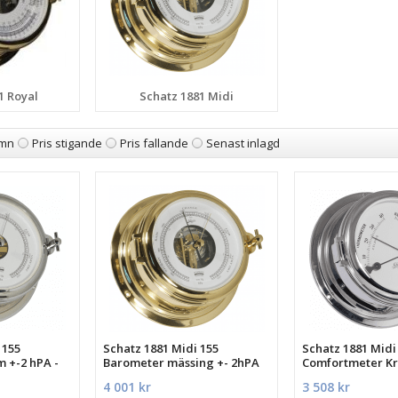
1 Royal
Schatz 1881 Midi
mn
Pris stigande
Pris fallande
Senast inlagd
 155
Schatz 1881 Midi 155
Schatz 1881 Midi
 +-2 hPA -
Barometer mässing +- 2hPA
Comfortmeter K
4 001 kr
3 508 kr