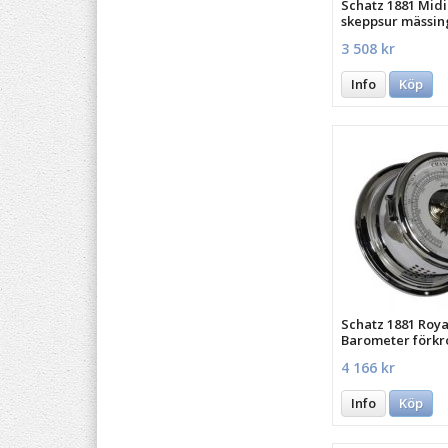
Schatz 1881 Midi
skeppsur mässin
3 508 kr
Info
Köp
Schatz 1881 Roya
Barometer förk
mässing
4 166 kr
Info
Köp