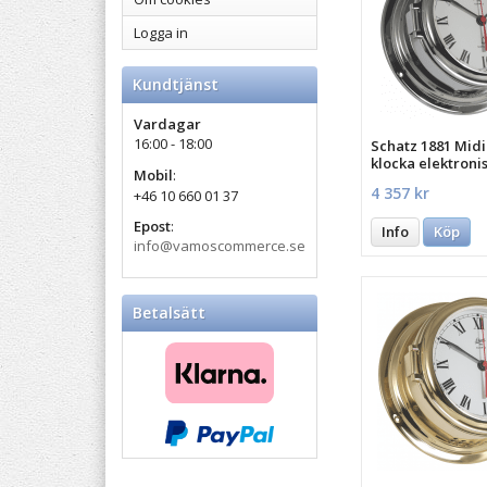
Logga in
Kundtjänst
Vardagar
16:00 - 18:00
Schatz 1881 Mid
klocka elektroni
Mobil
:
4 357 kr
+46 10 660 01 37
Epost
:
Info
Köp
info@vamoscommerce.se
Betalsätt