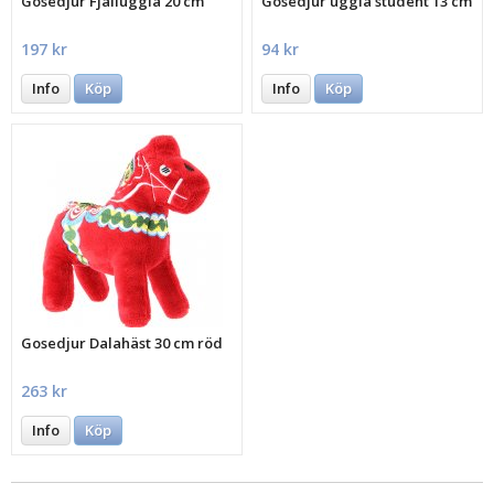
Gosedjur Fjälluggla 20 cm
Gosedjur uggla student 13 cm
197 kr
94 kr
Info
Köp
Info
Köp
Gosedjur Dalahäst 30 cm röd
263 kr
Info
Köp