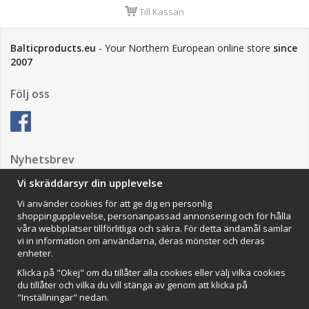
Till Kassan
Balticproducts.eu
- Your Northern European online store
since
2007
Följ oss
Nyhetsbrev
Vi skräddarsyr din upplevelse
Vi använder cookies för att ge dig en personlig
Anmäl mig
shoppingupplevelse, personanpassad annonsering och för hålla
våra webbplatser tillförlitliga och säkra. För detta ändamål samlar
Impressum
vi in information om användarna, deras mönster och deras
enheter.
VAMOS Commerce AB
Organisationsnummer: 559502-0453
Klicka på "Okej" om du tillåter alla cookies eller välj vilka cookies
du tillåter och vilka du vill stänga av genom att klicka på
"Inställningar" nedan.