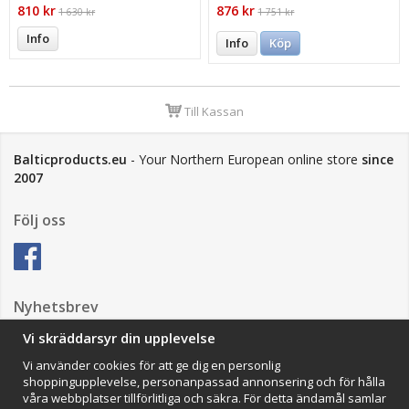
color Graphite Marl
810 kr
876 kr
1 630 kr
1 751 kr
Info
Info
Köp
Till Kassan
Balticproducts.eu
- Your Northern European online store
since
2007
Följ oss
Nyhetsbrev
Vi skräddarsyr din upplevelse
Vi använder cookies för att ge dig en personlig
Anmäl mig
shoppingupplevelse, personanpassad annonsering och för hålla
våra webbplatser tillförlitliga och säkra. För detta ändamål samlar
Impressum