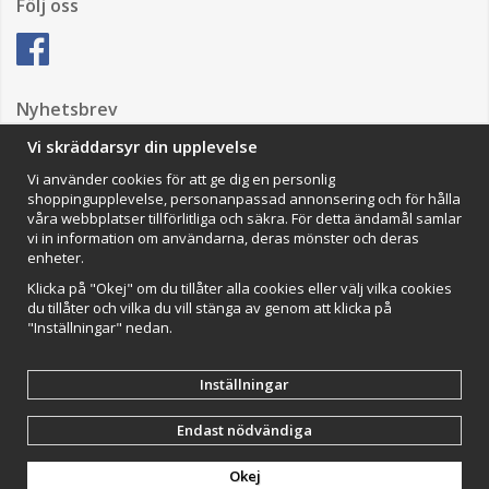
Följ oss
Nyhetsbrev
Vi skräddarsyr din upplevelse
Vi använder cookies för att ge dig en personlig
Anmäl mig
shoppingupplevelse, personanpassad annonsering och för hålla
våra webbplatser tillförlitliga och säkra. För detta ändamål samlar
Impressum
vi in information om användarna, deras mönster och deras
enheter.
VAMOS Commerce AB
Organisationsnummer: 559502-0453
Klicka på "Okej" om du tillåter alla cookies eller välj vilka cookies
du tillåter och vilka du vill stänga av genom att klicka på
"Inställningar" nedan.
Inställningar
Endast nödvändiga
Drift & produktion:
Wikinggruppen
Okej