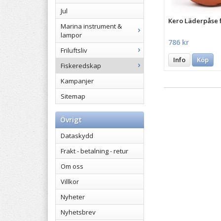
Jul
Kero Läderpåse f
Marina instrument &
lampor
786 kr
Friluftsliv
Info
Köp
Fiskeredskap
Kampanjer
Sitemap
Övrigt
Dataskydd
Frakt - betalning - retur
Om oss
Villkor
Nyheter
Nyhetsbrev