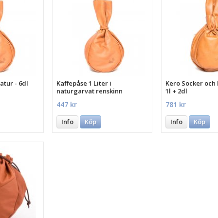
atur - 6dl
Kaffepåse 1 Liter i
Kero Socker och 
naturgarvat renskinn
1l + 2dl
447 kr
781 kr
Info
Köp
Info
Köp