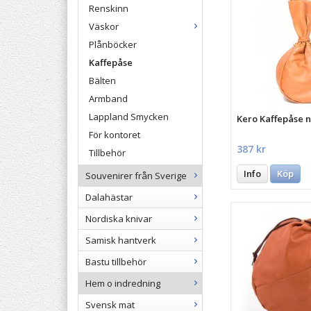
Renskinn
Väskor
Plånböcker
Kaffepåse
Bälten
Armband
Lappland Smycken
Kero Kaffepåse n
För kontoret
387 kr
Tillbehör
Info
Köp
Souvenirer från Sverige
Dalahästar
Nordiska knivar
Samisk hantverk
Bastu tillbehör
Hem o indredning
Svensk mat