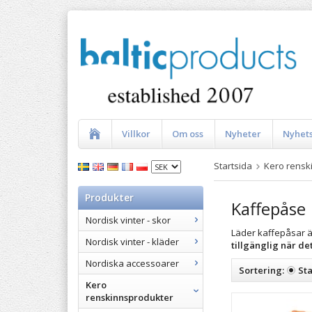
Villkor
Om oss
Nyheter
Nyhet
Startsida
Kero rensk
Produkter
Kaffepåse
Nordisk vinter - skor
Läder kaffepåsar ä
Nordisk vinter - kläder
tillgänglig när de
Nordiska accessoarer
Sortering:
St
Kero
renskinnsprodukter