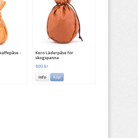
kaffepåse -
Kero Läderpåse för
skogspanna
600 kr
Info
Köp