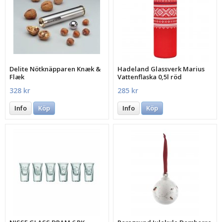
Delite Nötknäpparen Knæk &
Hadeland Glassverk Marius
Flæk
Vattenflaska 0,5l röd
328 kr
285 kr
Info
Köp
Info
Köp