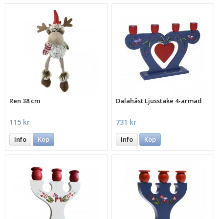
Ren 38 cm
Dalahäst Ljusstake 4-armad
115 kr
731 kr
Info
Köp
Info
Köp