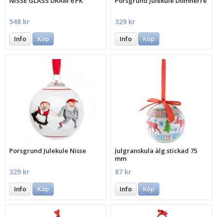
NISSE GLASS DRAM 6 PK
Porsgrund Julekule Domherre
548 kr
329 kr
Info
Köp
Info
Köp
Porsgrund Julekule Nisse
Julgranskula älg stickad 75
mm
329 kr
87 kr
Info
Köp
Info
Köp