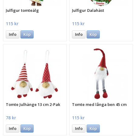
Julfigur tomteälg
Julfigur Dalahäst
115 kr
115 kr
Info
Köp
Info
Köp
Tomte Julhänge 13 cm 2-Pak
Tomte med långa ben 45 cm
78 kr
115 kr
Info
Köp
Info
Köp