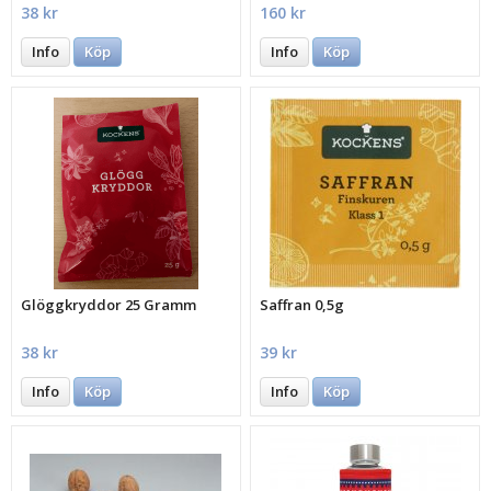
38 kr
160 kr
Info
Köp
Info
Köp
Glöggkryddor 25 Gramm
Saffran 0,5g
38 kr
39 kr
Info
Köp
Info
Köp