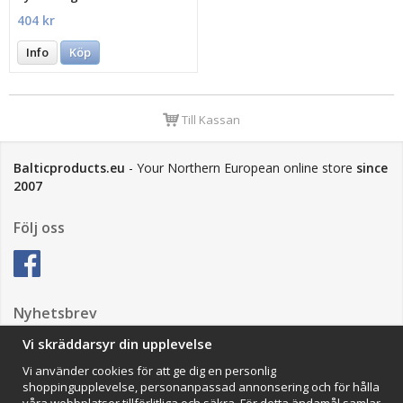
404 kr
Info
Köp
Till Kassan
Balticproducts.eu
- Your Northern European online store
since
2007
Följ oss
Nyhetsbrev
Vi skräddarsyr din upplevelse
Vi använder cookies för att ge dig en personlig
Anmäl mig
shoppingupplevelse, personanpassad annonsering och för hålla