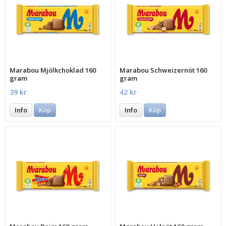
Marabou Mjölkchoklad 160
Marabou Schweizernöt 160
gram
gram
39 kr
42 kr
Info
Köp
Info
Köp