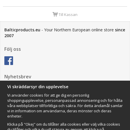
Till Kassan
Balticproducts.eu
- Your Northern European online store
since
2007
Följ oss
Nyhetsbrev
Vi skräddarsyr din upplevelse
Vi använder cookies för att ge dig en personlig
Anmäl mig
shoppingupplevelse, personanpassad annonsering och för hålla
våra webbplatser tillförlitliga och säkra. För detta ändamål samlar
Impressum
vi in information om användarna, deras mönster och deras
enheter.
VAMOS Commerce AB
Organisationsnummer: 559502-0453
Klicka på "Okej" om du tillåter alla cookies eller välj vilka cookies
du tillåter och vilka du vill stänga av genom att klicka på