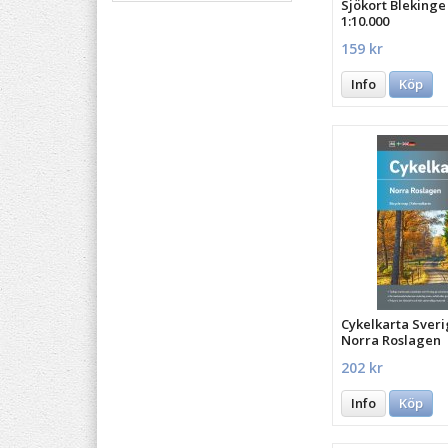
Sjökort Blekinge
1:10.000
159 kr
Info
Köp
Cykelkarta Sveri
Norra Roslagen
202 kr
Info
Köp