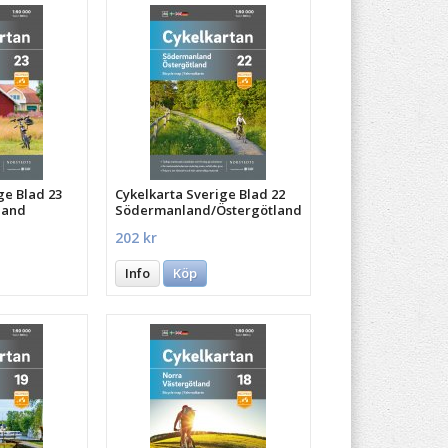
ge Blad 23
Cykelkarta Sverige Blad 22
land
Södermanland/Östergötland
202 kr
Info
Köp