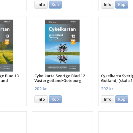
Info
Köp
Info
Köp
ge Blad 13
Cykelkarta Sverige Blad 12
Cykelkarta Sveri
land
Västergötland/Göteborg
Gotland, (skala 1
202 kr
202 kr
Info
Köp
Info
Köp