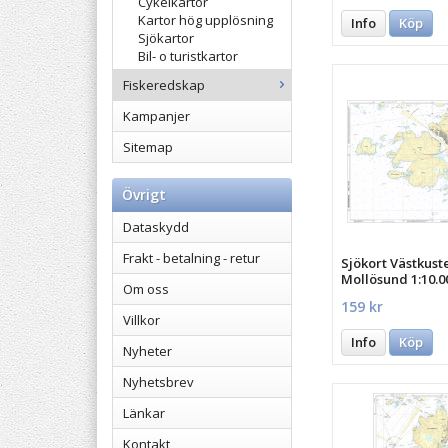
Cykelkartor
Kartor hög upplösning
Info
Köp
Sjökartor
Bil- o turistkartor
Fiskeredskap
Kampanjer
Sitemap
Övrigt
Dataskydd
Frakt - betalning - retur
Sjökort Västkust
Mollösund 1:10.0
Om oss
159 kr
Villkor
Info
Köp
Nyheter
Nyhetsbrev
Länkar
Kontakt