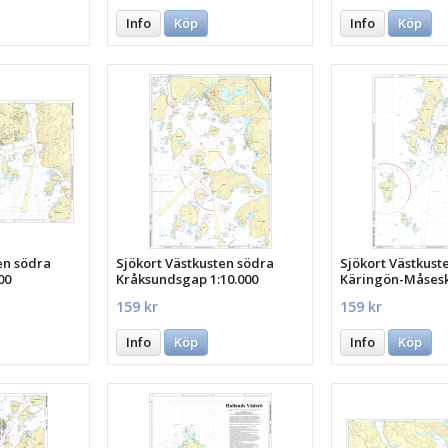
Info
Köp
Info
Köp
en södra
Sjökort Västkusten södra
Sjökort Västkust
00
Kråksundsgap 1:10.000
Käringön-Måseskä
159 kr
159 kr
Info
Köp
Info
Köp