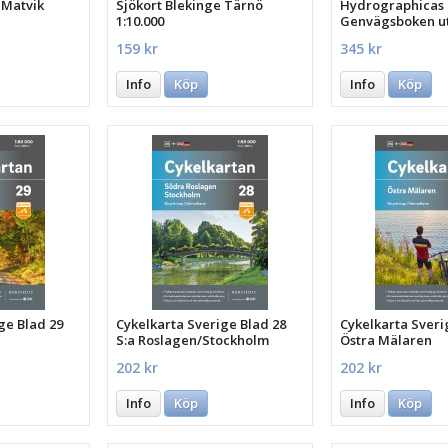
 Matvik
Sjökort Blekinge Tärnö
Hydrographicas
1:10.000
Genvägsboken u
159 kr
345 kr
Info
Köp
Info
Köp
ge Blad 29
Cykelkarta Sverige Blad 28
Cykelkarta Sveri
S:a Roslagen/Stockholm
Östra Mälaren
202 kr
202 kr
Info
Köp
Info
Köp