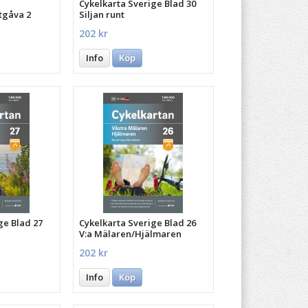
Cykelkarta Sverige Blad 30
tgåva 2
Siljan runt
202 kr
Info
Köp
ge Blad 27
Cykelkarta Sverige Blad 26
V:a Mälaren/Hjälmaren
202 kr
Info
Köp