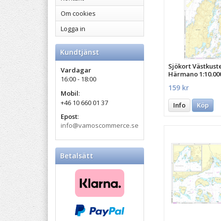
Om cookies
Logga in
Kundtjänst
Sjökort Västkust
Vardagar
Härmano 1:10.00
16:00 - 18:00
159 kr
Mobil
:
+46 10 660 01 37
Info
Köp
Epost
:
info@vamoscommerce.se
Betalsätt