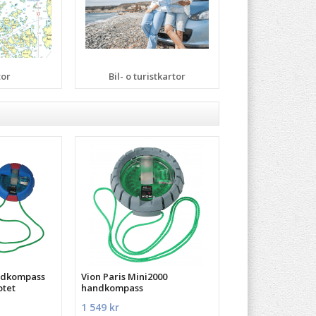
tor
Bil- o turistkartor
ndkompass
Vion Paris Mini2000
otet
handkompass
1 549 kr