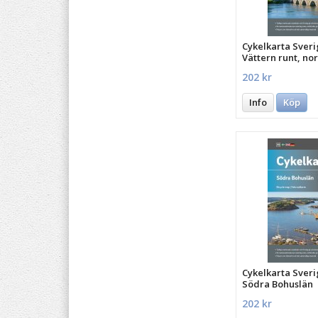
Cykelkarta Sveri
Vättern runt, no
202 kr
Info
Köp
Cykelkarta Sveri
Södra Bohuslän
202 kr