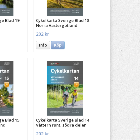
ge Blad 19
Cykelkarta Sverige Blad 18
Norra Västergötland
202 kr
Info
Köp
ge Blad 15
Cykelkarta Sverige Blad 14
and
Vättern runt, södra delen
202 kr