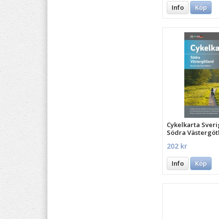
Info
Köp
Cykelkarta Sveri
Södra Västergöt
202 kr
Info
Köp