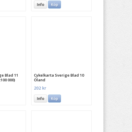
Info
Köp
ge Blad 11
Cykelkarta Sverige Blad 10
:100 000)
Öland
202 kr
Info
Köp