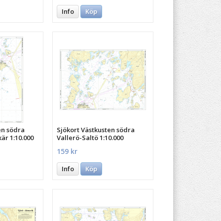
Info
Köp
en södra
Sjökort Västkusten södra
r 1:10.000
Vallerö-Saltö 1:10.000
159 kr
Info
Köp