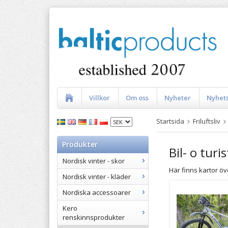
Villkor
Om oss
Nyheter
Nyhet
Startsida
Friluftsliv
Produkter
Bil- o turi
Nordisk vinter - skor
Här finns kartor öv
Nordisk vinter - kläder
Nordiska accessoarer
Kero
renskinnsprodukter