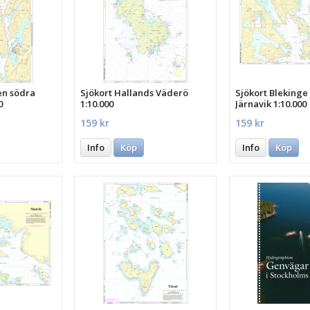
en södra
Sjökort Hallands Väderö
Sjökort Blekinge
0
1:10.000
Järnavik 1:10.000
159 kr
159 kr
Info
Köp
Info
Köp