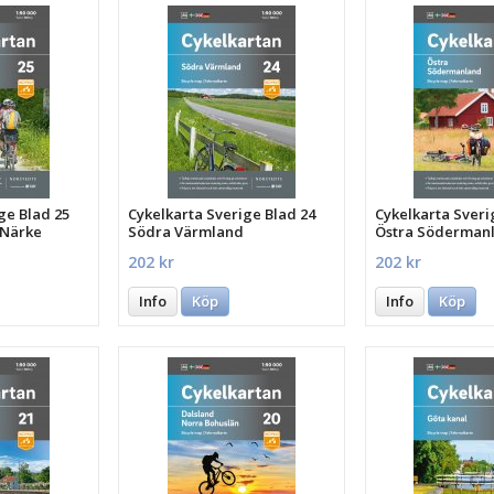
ge Blad 25
Cykelkarta Sverige Blad 24
Cykelkarta Sveri
/Närke
Södra Värmland
Östra Söderman
202 kr
202 kr
Info
Köp
Info
Köp