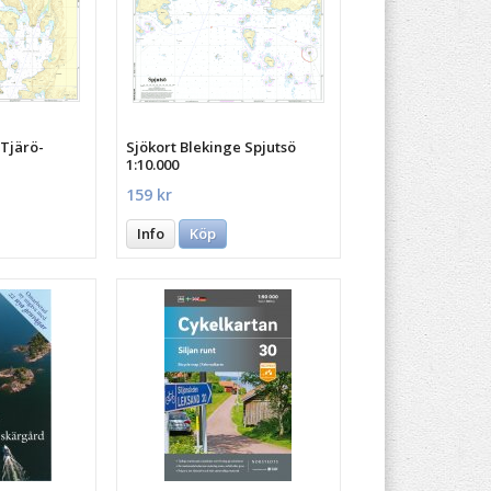
 Tjärö-
Sjökort Blekinge Spjutsö
1:10.000
159 kr
Info
Köp