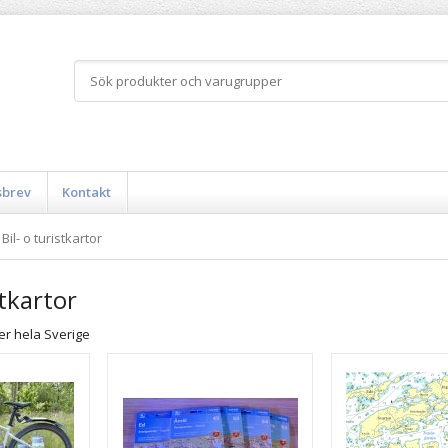
sbrev
Kontakt
Bil- o turistkartor
stkartor
er hela Sverige