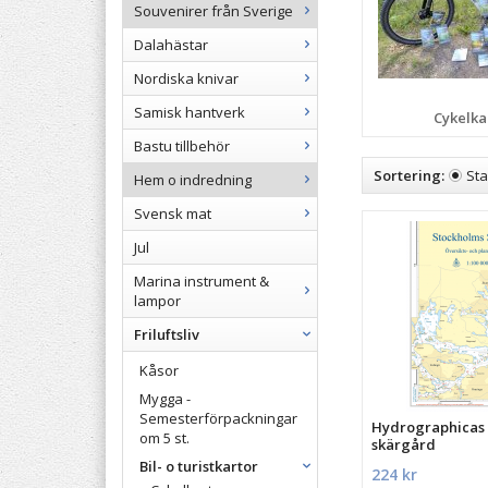
Souvenirer från Sverige
Dalahästar
Nordiska knivar
Samisk hantverk
Cykelka
Bastu tillbehör
Sortering:
St
Hem o indredning
Svensk mat
Jul
Marina instrument &
lampor
Friluftsliv
Kåsor
Mygga -
Semesterförpackningar
Hydrographicas
om 5 st.
skärgård
Bil- o turistkartor
224 kr