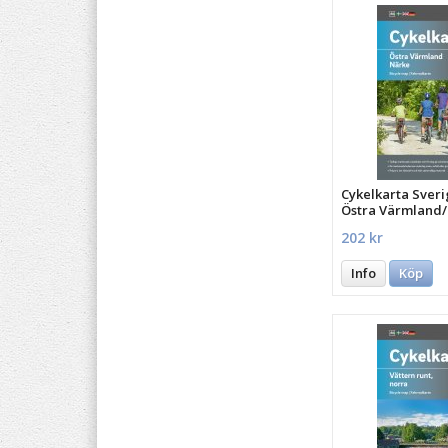
Cykelkarta Sveri
Östra Värmland
202 kr
Info
Köp