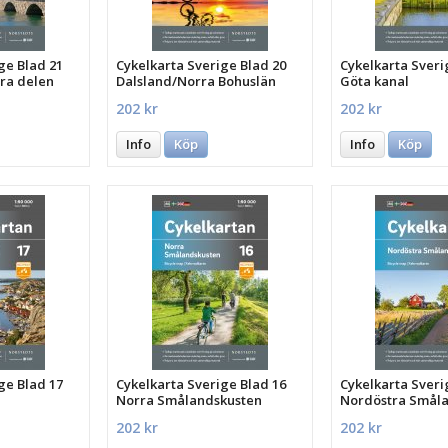
ge Blad 21
Cykelkarta Sverige Blad 20
Cykelkarta Sveri
rra delen
Dalsland/Norra Bohuslän
Göta kanal
202 kr
202 kr
Info
Köp
Info
Köp
ge Blad 17
Cykelkarta Sverige Blad 16
Cykelkarta Sveri
Norra Smålandskusten
Nordöstra Smål
202 kr
202 kr