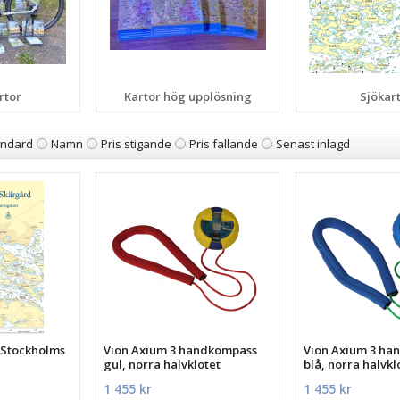
rtor
Kartor hög upplösning
Sjökar
andard
Namn
Pris stigande
Pris fallande
Senast inlagd
 Stockholms
Vion Axium 3 handkompass
Vion Axium 3 ha
gul, norra halvklotet
blå, norra halvkl
1 455 kr
1 455 kr