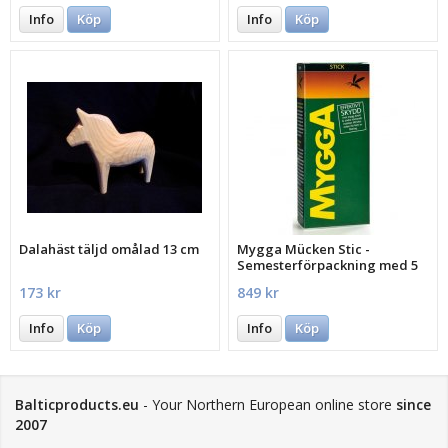
Info
Köp
Info
Köp
Dalahäst täljd omålad 13 cm
Mygga Mücken Stic -
Semesterförpackning med 5
st.
173 kr
849 kr
Info
Köp
Info
Köp
Balticproducts.eu
- Your Northern European online store
since
2007