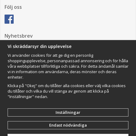
Följ oss
Nyhetsbrev
Vi skräddarsyr din upplevelse
Vi använder cookies för att ge dig en personlig
Anmäl mig
shoppingupplevelse, personanpassad annonsering och för hålla
våra webbplatser tillförlitliga och säkra. För detta ändamål samlar
Impressum
vi in information om användarna, deras mönster och deras
enheter.
VAMOS Commerce AB
Organisationsnummer: 559502-0453
Klicka på "Okej" om du tillåter alla cookies eller välj vilka cookies
du tillåter och vilka du vill stänga av genom att klicka på
"Inställningar" nedan.
Inställningar
Endast nödvändiga
Drift & produktion:
Wikinggruppen