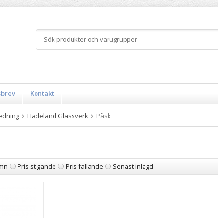
sbrev
Kontakt
edning
Hadeland Glassverk
Påsk
mn
Pris stigande
Pris fallande
Senast inlagd