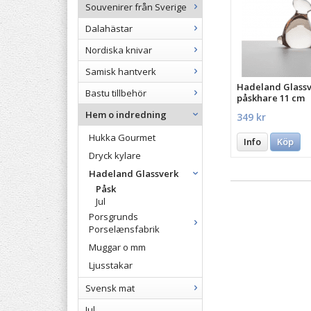
Souvenirer från Sverige
Dalahästar
Nordiska knivar
Samisk hantverk
Hadeland Glass
Bastu tillbehör
påskhare 11 cm
Hem o indredning
349 kr
Hukka Gourmet
Info
Köp
Dryck kylare
Hadeland Glassverk
Påsk
Jul
Porsgrunds
Porselænsfabrik
Muggar o mm
Ljusstakar
Svensk mat
Jul