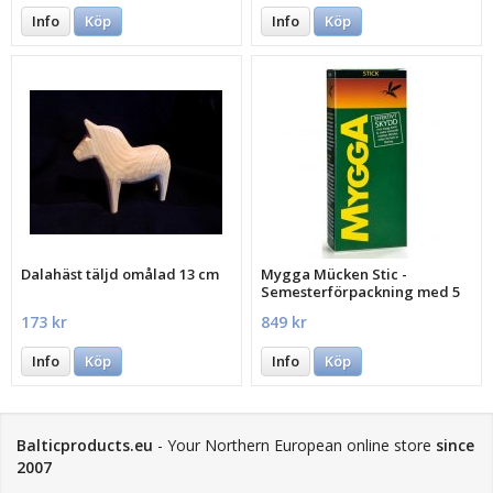
Info
Köp
Info
Köp
Dalahäst täljd omålad 13 cm
Mygga Mücken Stic -
Semesterförpackning med 5
st.
173 kr
849 kr
Info
Köp
Info
Köp
Balticproducts.eu
- Your Northern European online store
since
2007