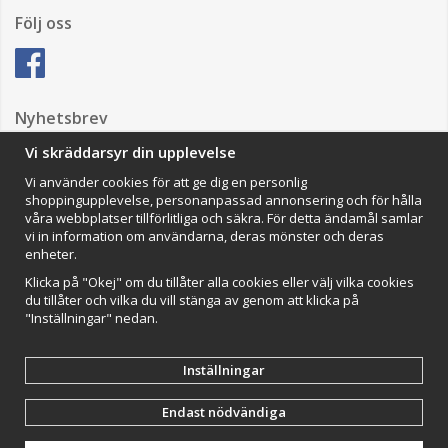
Följ oss
Nyhetsbrev
Vi skräddarsyr din upplevelse
Vi använder cookies för att ge dig en personlig
Anmäl mig
shoppingupplevelse, personanpassad annonsering och för hålla
våra webbplatser tillförlitliga och säkra. För detta ändamål samlar
Impressum
vi in information om användarna, deras mönster och deras
enheter.
VAMOS Commerce AB
Organisationsnummer: 559502-0453
Klicka på "Okej" om du tillåter alla cookies eller välj vilka cookies
du tillåter och vilka du vill stänga av genom att klicka på
"Inställningar" nedan.
Inställningar
Endast nödvändiga
Drift & produktion:
Wikinggruppen