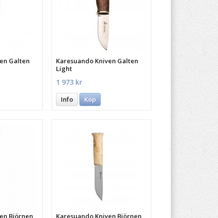
en Galten
Karesuando Kniven Galten
Light
1 973 kr
Info
Köp
en Björnen
Karesuando Kniven Björnen