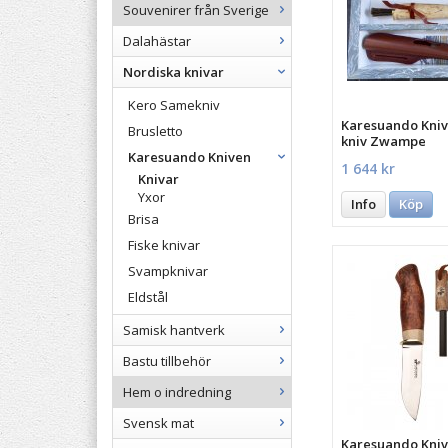
Souvenirer från Sverige
Dalahästar
Nordiska knivar
Kero Samekniv
Karesuando Kni
Brusletto
kniv Zwampe
Karesuando Kniven
1 644 kr
Knivar
Yxor
Info
Köp
Brisa
Fiske knivar
Svampknivar
Eldstål
Samisk hantverk
Bastu tillbehör
Hem o indredning
Svensk mat
Karesuando Kniv