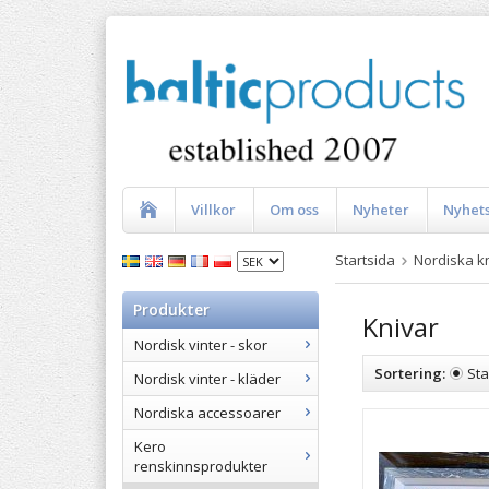
Villkor
Om oss
Nyheter
Nyhet
Startsida
Nordiska k
Produkter
Knivar
Nordisk vinter - skor
Sortering:
St
Nordisk vinter - kläder
Nordiska accessoarer
Kero
renskinnsprodukter