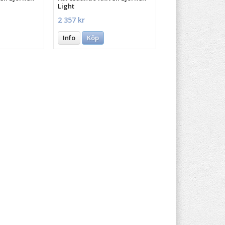
Light
2 357 kr
Info
Köp