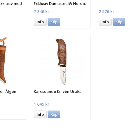
Exklusiv med
Exklusiv Damasteel® Nordic
Light™
7 346 kr
2 576 kr
Info
Köp
Info
Köp
en Älgen
Karesuando Kniven Uraka
1 645 kr
Info
Köp