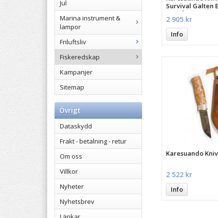
Jul
Survival Galten 
Eldstål
Marina instrument &
2 905 kr
lampor
Info
Friluftsliv
Fiskeredskap
Kampanjer
Sitemap
Övrigt
Dataskydd
Frakt - betalning - retur
Karesuando Kniv
Om oss
Villkor
2 522 kr
Nyheter
Info
Nyhetsbrev
Länkar