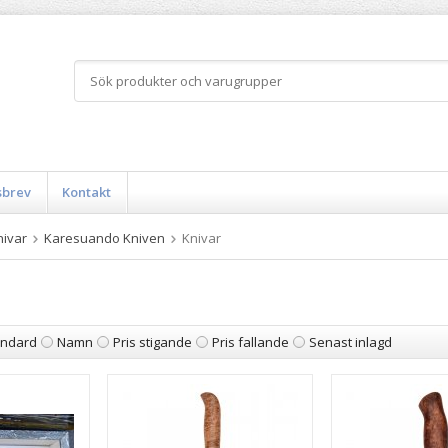
sbrev
Kontakt
nivar
Karesuando Kniven
Knivar
andard
Namn
Pris stigande
Pris fallande
Senast inlagd