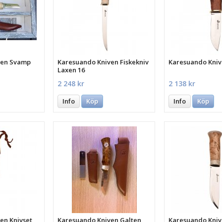
ven Svamp
Karesuando Kniven Fiskekniv
Karesuando Kniv
Laxen 16
2 248 kr
2 138 kr
Info
Köp
Info
Köp
en Knivset
Karesuando Kniven Galten
Karesuando Kniv