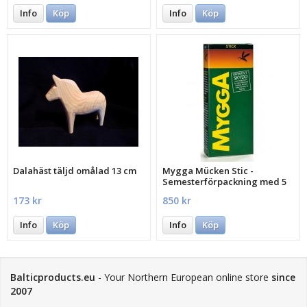
Info
Köp
Info
Köp
Dalahäst täljd omålad 13 cm
Mygga Mücken Stic -
Semesterförpackning med 5
st.
173 kr
850 kr
Info
Köp
Info
Köp
Balticproducts.eu
- Your Northern European online store
since
2007