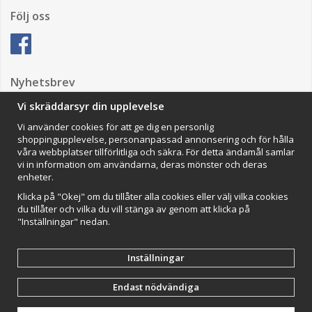
Följ oss
Nyhetsbrev
Vi skräddarsyr din upplevelse
Vi använder cookies för att ge dig en personlig
Anmäl mig
shoppingupplevelse, personanpassad annonsering och för hålla
våra webbplatser tillförlitliga och säkra. För detta ändamål samlar
Impressum
vi in information om användarna, deras mönster och deras
enheter.
VAMOS Commerce AB
Organisationsnummer: 559502-0453
Klicka på "Okej" om du tillåter alla cookies eller välj vilka cookies
du tillåter och vilka du vill stänga av genom att klicka på
"Inställningar" nedan.
Inställningar
Endast nödvändiga
Drift & produktion:
Wikinggruppen