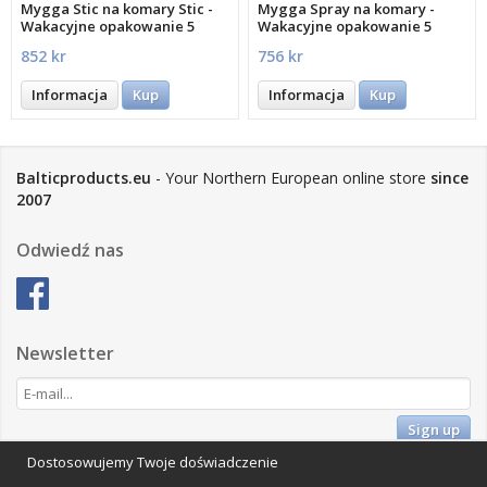
Mygga Stic na komary Stic -
Mygga Spray na komary -
Wakacyjne opakowanie 5
Wakacyjne opakowanie 5
sztuk 5 szt.
sztuk 5 szt.
852 kr
756 kr
Informacja
Kup
Informacja
Kup
Balticproducts.eu
- Your Northern European online store
since
2007
Odwiedź nas
Newsletter
Sign up
Dostosowujemy Twoje doświadczenie
Impressum