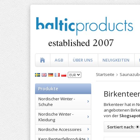
AGB
ÜBER UNS
NEUIGKEITEN
Startseite
Saunazub
Produkte
Birkentee
Nordischer Winter -
Birkenteer hat in N
Schuhe
angebotenen Birke
Nordische Winter -
von der
Skogsapot
Kleidung
Sortiert nach:
Nordische Accessoires
Kero Rentierfellprodukte