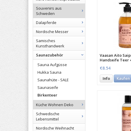
Souvenirs aus
Schweden
Dalapferde
Nordische Messer
Samisches
Kunsthandwerk
Saunazubehör
Vaasan Aito Sai
Handseife Teer 
Sauna Aufgüsse
€8.54
Hukka Sauna
Info
Kaufen
Saunahüte - SALE
Saunaseife
Birkenteer
Küche Wohnen Deko
Schwedische
Lebensmittel
Nordische Weihnacht