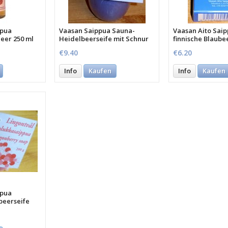
ppua
Vaasan Saippua Sauna-
Vaasan Aito Sai
eer 250 ml
Heidelbeerseife mit Schnur
finnische Blaube
200 Gr
Gramm
€9.40
€6.20
Info
Kaufen
Info
Kaufen
ppua
lbeerseife
r