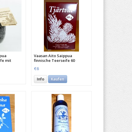
ppua
Vaasan Aito Saippua
fe mit
finnische Teerseife 60
mm
Gramm
€6
Info
Kaufen