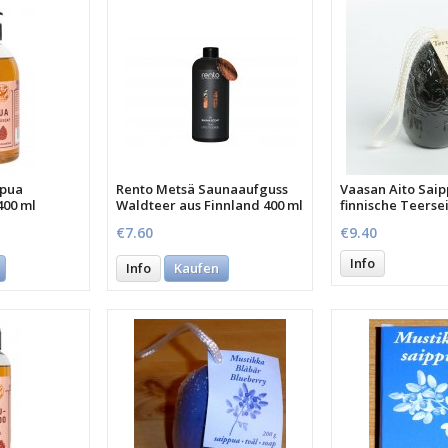
ppua
Rento Metsä Saunaaufguss
Vaasan Aito Sai
400 ml
Waldteer aus Finnland 400 ml
finnische Teersei
Schnur 200 Gra
€7.60
€9.40
Info
Info
Kaufen