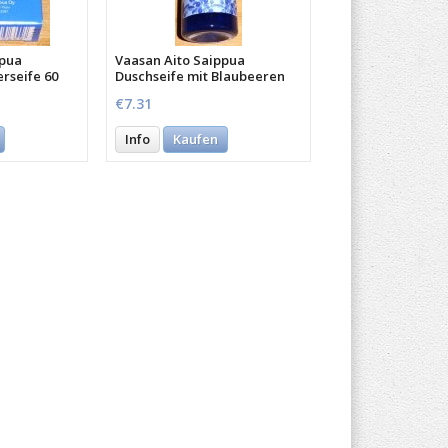
ppua
Vaasan Aito Saippua
erseife 60
Duschseife mit Blaubeeren
250 ml
€7.31
Info
Kaufen