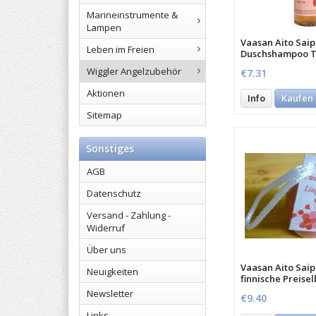
Marineinstrumente &
Lampen
Vaasan Aito Sai
Leben im Freien
Duschshampoo T
Wiggler Angelzubehör
€7.31
Aktionen
Info
Kaufen
Sitemap
Sonstiges
AGB
Datenschutz
Versand - Zahlung -
Widerruf
Über uns
Vaasan Aito Sai
Neuigkeiten
finnische Preise
mit Schnur 200 G
Newsletter
€9.40
Links