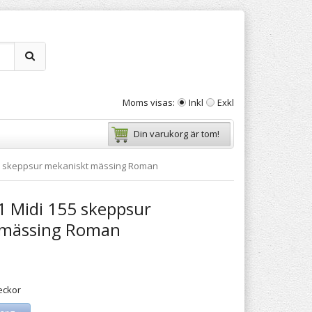
Moms visas:
Inkl
Exkl
Din varukorg är tom!
55 skeppsur mekaniskt mässing Roman
1 Midi 155 skeppsur
 mässing Roman
eckor