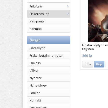
Friluftsliv
Fiskeredskap
Kampanjer
Sitemap
Övrigt
Hukka Löylynhenk
Dataskydd
täljsten
360 kr
Frakt - betalning - retur
Om oss
Info
Köp
Villkor
Nyheter
Nyhetsbrev
Länkar
Kontakt
Om cookies