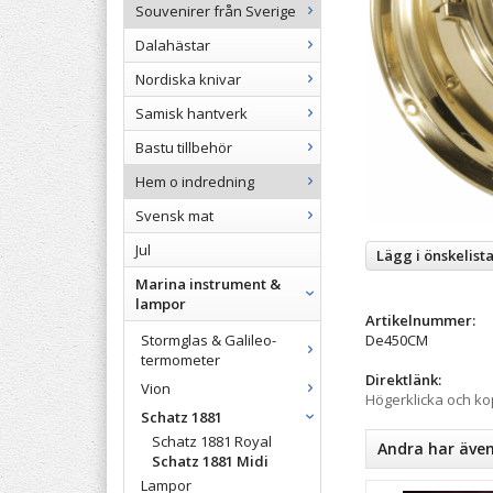
Souvenirer från Sverige
Dalahästar
Nordiska knivar
Samisk hantverk
Bastu tillbehör
Hem o indredning
Svensk mat
Jul
Lägg i önskelist
Marina instrument &
lampor
Artikelnummer:
De450CM
Stormglas & Galileo-
termometer
Direktlänk:
Vion
Högerklicka och k
Schatz 1881
Schatz 1881 Royal
Andra har äve
Schatz 1881 Midi
Lampor