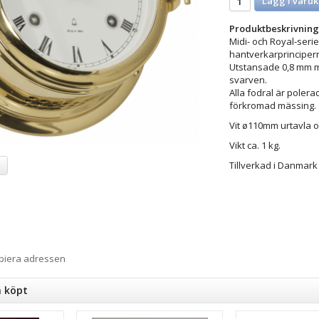
Lägg i varuk
Produktbeskrivning
Midi- och Royal-serie
hantverkarprinciper
Utstansade 0,8 mm m
svarven.
Alla fodral är polera
förkromad mässing.
Vit ø110mm urtavla 
Vikt ca. 1 kg.
a
Tillverkad i Danmark 
opiera adressen
n köpt