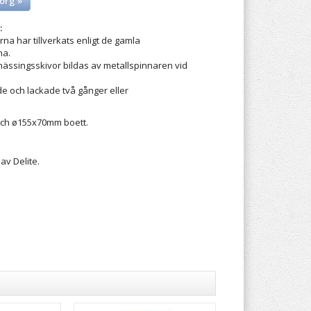
org »
:
rna har tillverkats enligt de gamla
na.
ässingsskivor bildas av metallspinnaren vid
de och lackade två gånger eller
och ø155x70mm boett.
av Delite.