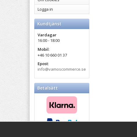
Logga in
Kundtjänst
Vardagar
16:00 - 18:00
Mobil
:
+46 10 660 01 37
Epost
:
info@vamoscommerce.se
Betalsätt