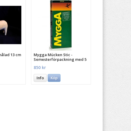
målad 13 cm
Mygga Mücken Stic -
Semesterförpackning med 5
st.
850 kr
Info
Köp