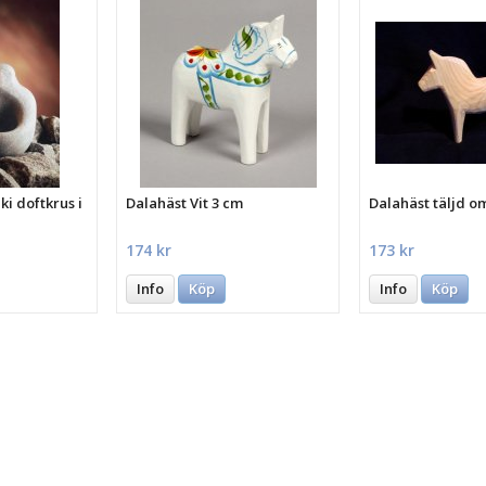
i doftkrus i
Dalahäst Vit 3 cm
Dalahäst täljd o
174 kr
173 kr
Info
Köp
Info
Köp