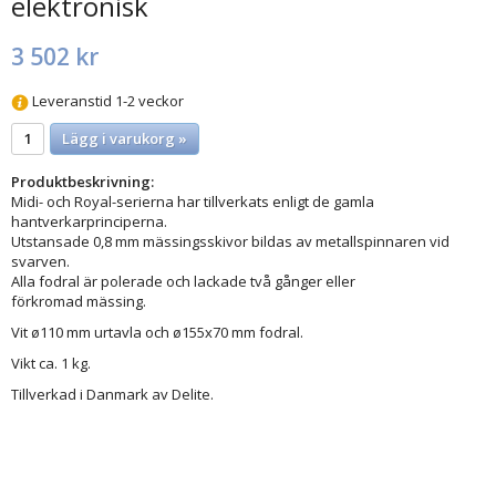
elektronisk
3 502 kr
Leveranstid 1-2 veckor
Lägg i varukorg »
Produktbeskrivning:
Midi- och Royal-serierna har tillverkats enligt de gamla
hantverkarprinciperna.
Utstansade 0,8 mm mässingsskivor bildas av metallspinnaren vid
svarven.
Alla fodral är polerade och lackade två gånger eller
förkromad mässing.
Vit ø110 mm urtavla och ø155x70 mm fodral.
Vikt ca. 1 kg.
Tillverkad i Danmark av Delite.