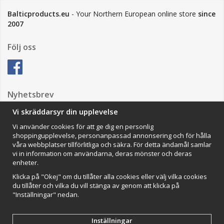
Balticproducts.eu
- Your Northern European online store
since
2007
Följ oss
Nyhetsbrev
Vi skräddarsyr din upplevelse
Vi använder cookies för att ge dig en personlig
Anmäl mig
shoppingupplevelse, personanpassad annonsering och för hålla
våra webbplatser tillförlitliga och säkra. För detta ändamål samlar
Impressum
vi in information om användarna, deras mönster och deras
enheter.
VAMOS Commerce AB
Organisationsnummer: 559502-0453
Klicka på "Okej" om du tillåter alla cookies eller välj vilka cookies
du tillåter och vilka du vill stänga av genom att klicka på
"Inställningar" nedan.
Inställningar