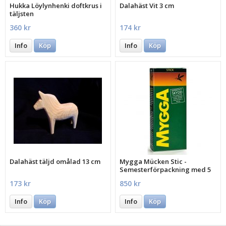
Hukka Löylynhenki doftkrus i
Dalahäst Vit 3 cm
täljsten
360 kr
174 kr
Info
Köp
Info
Köp
Dalahäst täljd omålad 13 cm
Mygga Mücken Stic -
Semesterförpackning med 5
st.
173 kr
850 kr
Info
Köp
Info
Köp