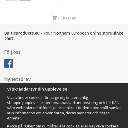
Till Kassan
Balticproducts.eu
- Your Northern European online store
since
2007
Följ oss
Nyhetsbrev
Vi skräddarsyr din upplevelse
Vi använder cookies för att ge dig en personlig
Anmäl mig
shoppingupplevelse, personanpassad annonsering och för hålla
våra webbplatser tillförlitliga och säkra. För detta ändamål samlar
Impressum
vi in information om användarna, deras mönster och deras
enheter.
VAMOS Commerce AB
Organisationsnummer: 559502-0453
Klicka på "Okej" om du tillåter alla cookies eller välj vilka cookies